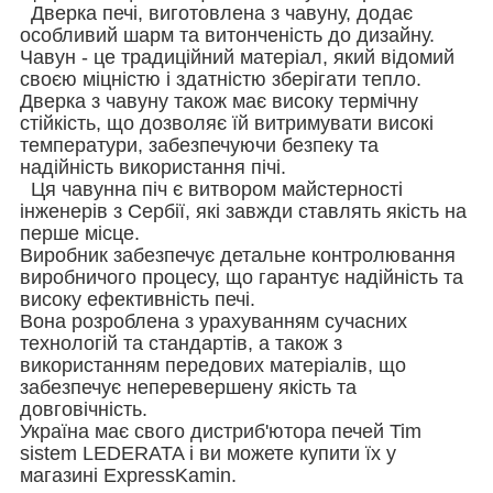
Дверка печі, виготовлена з чавуну, додає
особливий шарм та витонченість до дизайну.
Чавун - це традиційний матеріал, який відомий
своєю міцністю і здатністю зберігати тепло.
Дверка з чавуну також має високу термічну
стійкість, що дозволяє їй витримувати високі
температури, забезпечуючи безпеку та
надійність використання пічі.
Ця чавунна піч є витвором майстерності
інженерів з Сербії, які завжди ставлять якість на
перше місце.
Виробник забезпечує детальне контролювання
виробничого процесу, що гарантує надійність та
високу ефективність печі.
Вона розроблена з урахуванням сучасних
технологій та стандартів, а також з
використанням передових матеріалів, що
забезпечує неперевершену якість та
довговічність.
Україна має свого дистриб'ютора печей Tim
sistem LEDERATA і ви можете купити їх у
магазині ExpressKamin.