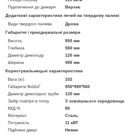
Підключення до димаря
Верхнє
Додаткові характеристики печей на твердому паливі
Види твердого палива
Дрова
Габаритні і приєднувальні розміри
Висота
950 мм
Глибина
560 мм
Діаметр димоходу
120 мм
Ширина
490 мм
Користувальницькі характеристики
Вага (кг)
102
Габарити ВхШхГ
950*490*560
Діаметр димохідної труби
120 мм
Забір повітря в топку
З зовнішнього середовища
ККД %
80
Матеріал
Сталь
Потужність
11 кВТ
Підйомні двері
Немає