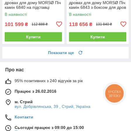
дровах для дому MORSØ Піч
дровах для дому MORSØ Піч
камін 6840 на підставці
камін 6843 з боксом для дров
Чавунна піч тривалого
Чавунна піч тривалого
В наявності
В наявності
горіння 5.8кВт
горіння 5.8кВт
101 599
118 656
₴
₴
112 888 ₴
131 840 ₴
Купити
Купити
Показати ще
Про нас
95% позитивних з 240 відгуків за рік
Працює з 26.02.2016
КНОПКА
ЗВ'ЯЗКУ
м. Стрий
вул. Добрівлянська, 39 , Стрий, Україна
Контакти
Сьогодні працює з 09:00 до 15:00