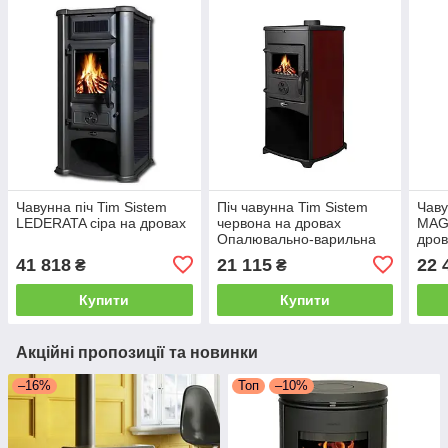
Чавунна піч Tim Sistem
Піч чавунна Tim Sistem
Чаву
LEDERATA сіра на дровах
червона на дровах
MAG
Опалювально-варильна
дров
піч NORA для дому та дачі
41 818
21 115
22 
₴
₴
Купити
Купити
Акційні пропозиції та новинки
–16%
Топ
–10%