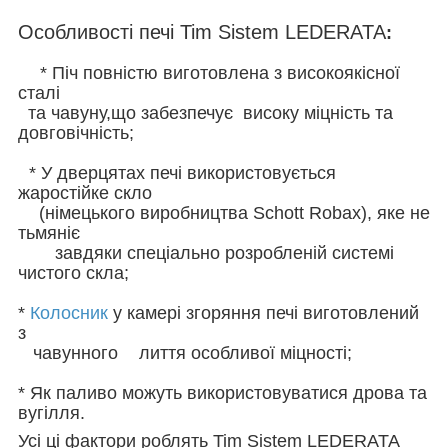
Особливості печі Tim Sistem LEDERATA
:
* Піч повністю виготовлена з високоякісної
сталі
та чавуну,що забезпечує високу міцність та
довговічність;
* У дверцятах печі використовується
жаростійке скло
(німецького виробництва Schott Robax), яке не
тьмяніє
завдяки спеціально розробленій системі
чистого скла;
*
Колосник
у камері згоряння печі виготовлений
з
чавунного лиття особливої міцності;
* Як паливо можуть використовуватися дрова та
вугілля.
Усі ці фактори роблять Tim Sistem LEDERATA