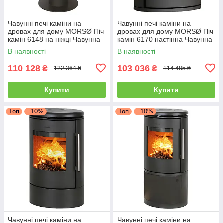
Чавунні печі каміни на
Чавунні печі каміни на
дровах для дому MORSØ Піч
дровах для дому MORSØ Піч
камін 6148 на ніжці Чавунна
камін 6170 настінна Чавунна
піч тривалого горіння 5.8кВт
піч тривалого горіння 5.8кВт
В наявності
В наявності
110 128
103 036
₴
₴
122 364 ₴
114 485 ₴
Купити
Купити
Топ
–10%
Топ
–10%
Чавунні печі каміни на
Чавунні печі каміни на