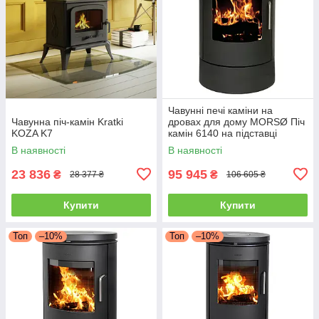
Чавунні печі каміни на
Чавунна піч-камін Kratki
дровах для дому MORSØ Піч
KOZA K7
камін 6140 на підставці
Чавунна піч тривалого
В наявності
В наявності
горіння 5.8кВт
23 836
95 945
₴
₴
28 377 ₴
106 605 ₴
Купити
Купити
Топ
–10%
Топ
–10%