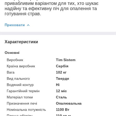
привабливим варіантом для тих, хто шукає
надійну та ефективну піч для опалення та
готування страв.
Приховати
Характеристики
Основні
Виробник
Tim Sistem
Країна виробник
Сербія
Вага
102 кг
Вид пального
Тверде
Водяний контур
Ні
Гарантійний термін
12 міс
Матеріал топки
Сталь
Призначення печі
Опалювальна
Номінальна потужність
1100 Вт
Площа обігріву
110 кв.м