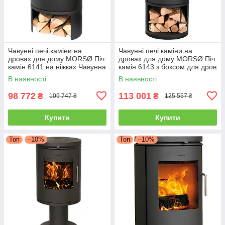
Чавунні печі каміни на
Чавунні печі каміни на
дровах для дому MORSØ Піч
дровах для дому MORSØ Піч
камін 6141 на ніжках Чавунна
камін 6143 з боксом для дров
піч тривалого горіння 5.8кВт
Чавунна піч тривалого
В наявності
В наявності
горіння 5.8кВт
98 772
113 001
₴
₴
109 747 ₴
125 557 ₴
Купити
Купити
Топ
–10%
Топ
–10%