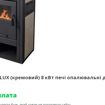
 LUX (кремовий) 8 кВт печі опалювальні 
 купити будь-який товар не покидаючи сайту.