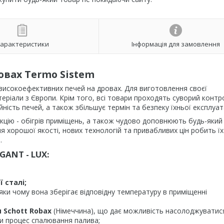
арактеристики
Інформація для замовлення
овах Termo Sistem
 високоефективних печей на дровах. Для виготовлення своєї
теріали з Європи. Крім того, всі товари проходять суворий контр
йність печей, а також збільшує термін та безпеку їхньої експлуата
цію - обігрів приміщень, а також чудово доповнюють будь-який
я хорошої якості, нових технологій та привабливих цін робить їх
.
GANT - LUX:
ї
сталі;
яки чому вона зберігає відповідну температуру в приміщенні
м
Schott Robax
(Німеччина), що дає можливість насолоджуватис
и процес спалювання палива;