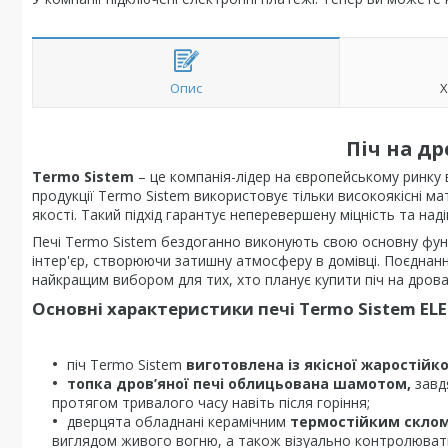
Опис
Х
Піч на др
Termo Sistem
– це компанія-лідер на європейському ринку
продукції Termo Sistem використовує тільки високоякісні ма
якості. Такий підхід гарантує неперевершену міцність та наді
Печі Termo Sistem бездоганно виконують свою основну функ
інтер'єр, створюючи затишну атмосферу в домівці. Поєднанн
найкращим вибором для тих, хто планує купити піч на дрова
Основні характеристики печі Termo Sistem ELE
піч Termo Sistem
виготовлена із якісної жаростійко
топка дров’яної печі облицьована шамотом,
завд
протягом тривалого часу навіть після горіння;
дверцята обладнані керамічним
термостійким скло
виглядом живого вогню, а також візуально контролюват