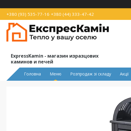
+380 (93) 535-77-16
+380 (44) 333-47-42
ExpressKamin - магазин изразцових
каминов и печей
Головна
Меню
Розпродаж зі складу
Акції