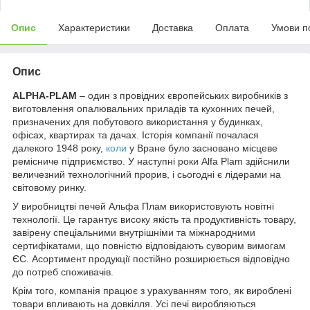
Опис
Характеристики
Доставка
Оплата
Умови п
Опис
ALPHA-PLAM
– один з провідних європейських виробників з
виготовлення опалювальних приладів та кухонних печей,
призначених для побутового використання у будинках,
офісах, квартирах та дачах. Історія компанії почалася
далекого 1948 року,
коли
у Вране було засновано місцеве
ремісниче підприємство. У наступні роки Alfa Plam здійснили
величезний технологічний прорив, і сьогодні є лідерами на
світовому ринку.
У виробництві печей Альфа Плам використовують новітні
технології. Це гарантує високу якість та продуктивність товару,
завірену спеціальними внутрішніми та міжнародними
сертифікатами, що повністю відповідають суворим вимогам
ЄС. Асортимент продукції постійно розширюється відповідно
до потреб споживачів.
Крім того, компанія працює з урахуванням того, як вироблені
товари впливають на довкілля. Усі печі виробляються