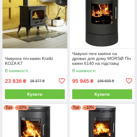
Чавунні печі каміни на
Чавунна піч-камін Kratki
дровах для дому MORSØ Піч
KOZA K7
камін 6140 на підставці
Чавунна піч тривалого
В наявності
В наявності
горіння 5.8кВт
23 836
95 945
₴
₴
28 377 ₴
106 605 ₴
Купити
Купити
Топ
–10%
Топ
–10%