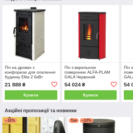
Піч на дровах з
Піч з варильною
Піч 
конфоркою для опалення
поверхнею ALFA-PLAM
пов
будинку Elita 2 6кВт
GALA Червоний
GAL
Чавунні печі тривалого
21 888
54 024
54 
₴
₴
горіння Alfa-Plam
Купити
Купити
Акційні пропозиції та новинки
–16%
Топ
–10%