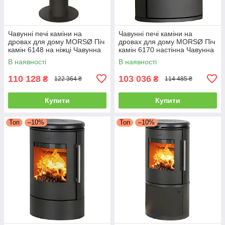
Чавунні печі каміни на
Чавунні печі каміни на
дровах для дому MORSØ Піч
дровах для дому MORSØ Піч
камін 6148 на ніжці Чавунна
камін 6170 настінна Чавунна
піч тривалого горіння 5.8кВт
піч тривалого горіння 5.8кВт
В наявності
В наявності
110 128
103 036
₴
₴
122 364 ₴
114 485 ₴
Купити
Купити
Топ
–10%
Топ
–10%