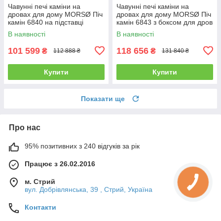
Чавунні печі каміни на
Чавунні печі каміни на
дровах для дому MORSØ Піч
дровах для дому MORSØ Піч
камін 6840 на підставці
камін 6843 з боксом для дров
Чавунна піч тривалого
Чавунна піч тривалого
В наявності
В наявності
горіння 5.8кВт
горіння 5.8кВт
101 599
118 656
₴
₴
112 888 ₴
131 840 ₴
Купити
Купити
Показати ще
Про нас
95% позитивних з 240 відгуків за рік
Працює з 26.02.2016
м. Стрий
вул. Добрівлянська, 39 , Стрий, Україна
Контакти