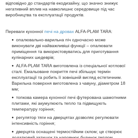
відповідно до стандартів екодизайну, що значно знижує
негативний вплив на навколишнє середовище під час
виробництва та експлуатації продуктів.
Переваги кухонної
печі на дровах
ALFA-PLAM TARA:
опалювально-варильна піч одночасно може
виконувати дві найважливіші функції – опалювати
приміщення та використовуватись для приготування
кулінарних шедеврів;
ALFA-PLAM TARA виготовлена із спеціальної котлової
сталі. Емальоване покриття печі збільшує термін
експлуатації та робить її зовнішній вигляд естетичним.
Варильна поверхня виготовлена з чавуну, діаметром 18
мм;
топкова камера кухонної печі футерована шамотними
плитами, які акумулюють тепло та підвищують
температуру горіння;
регулятор тяги на дверцятах дозволяє регулювати
інтенсивність горіння;
дверцята оснащені термостійким склом; це створює
додатковий затишок та наповнює будинок теплом