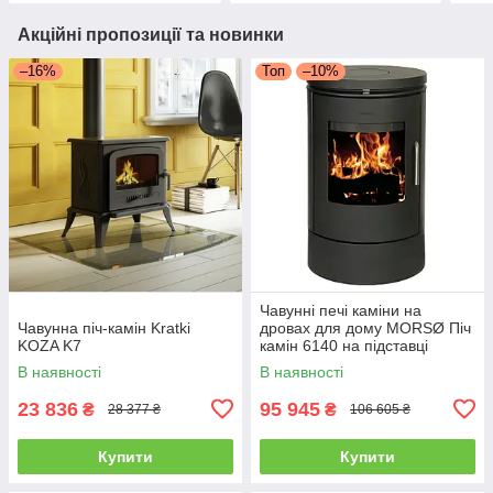
Акційні пропозиції та новинки
–16%
Топ
–10%
Чавунні печі каміни на
Чавунна піч-камін Kratki
дровах для дому MORSØ Піч
KOZA K7
камін 6140 на підставці
Чавунна піч тривалого
В наявності
В наявності
горіння 5.8кВт
23 836
95 945
₴
₴
28 377 ₴
106 605 ₴
Купити
Купити