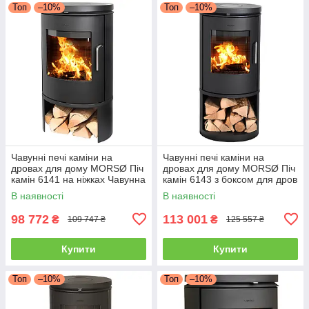
Топ
–10%
Топ
–10%
Чавунні печі каміни на
Чавунні печі каміни на
дровах для дому MORSØ Піч
дровах для дому MORSØ Піч
камін 6141 на ніжках Чавунна
камін 6143 з боксом для дров
піч тривалого горіння 5.8кВт
Чавунна піч тривалого
В наявності
В наявності
горіння 5.8кВт
98 772
113 001
₴
₴
109 747 ₴
125 557 ₴
Купити
Купити
Топ
–10%
Топ
–10%