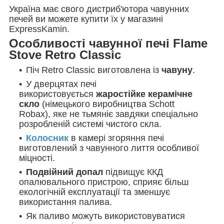
Україна має свого дистриб'ютора чавунних
печей ви можете купити їх у магазині
ExpressKamin.
Особливості чавунної печі Flame
Stove Retro Classic
Піч
Retro Classic
виготовлена із
чавуну
.
У дверцятах печі
використовується
жаростійке керамічне
скло
(німецького виробництва Schott
Robax), яке не тьмяніє завдяки спеціально
розробленій системі чистого скла.
Колосник
в камері згоряння печі
виготовлений з чавунного лиття особливої
міцності.
Подвійний допал
підвищує ККД
опалювального пристрою, сприяє більш
екологічній експлуатації та зменшує
використання палива.
Як паливо можуть використовуватися