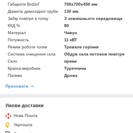
Габарити ВхШхГ
700х700х450 мм
Діаметр димохідної труби
130 мм
Забір повітря в топку
З зовнішнього середовища
ККД %
80
Матеріал
Чавун
Потужність
11 кВТ
Режим роботи топки
Тривале горіння
Система очищення скла
Обдув скла потоком повітря
Скло
пряме
Країна-виробник
Туреччина
Паливо
Дрова
Приховати
Умови доставки
Нова Пошта
Укрпошта