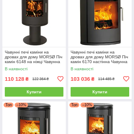
Чавунні печі каміни на
Чавунні печі каміни на
дровах для дому MORSØ Піч
дровах для дому MORSØ Піч
камін 6148 на ніжці Чавунна
камін 6170 настінна Чавунна
піч тривалого горіння 5.8кВт
піч тривалого горіння 5.8кВт
В наявності
В наявності
110 128
103 036
₴
₴
122 364 ₴
114 485 ₴
Купити
Купити
Топ
–10%
Топ
–10%