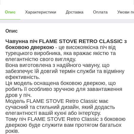
Опис
Характеристики
Доставка
Оплата
Умови п
Опис
Чавунна піч FLAME STOVE RETRO CLASSIC з
боковою дверкою
- це високоякісна піч від
турецького виробника, яка вражає якістю та
елегантністю свого вигляду.
Вона виготовлена з надійного чавуну, що
забезпечує їй довгий термін служби та відмінну
ефективність.
Ця модель оснащена боковою дверкою, що
робить її особливо зручною для завантаження
дров у піч.
Модель FLAME STOVE Retro Classic має
сучасний та стильний дизайн, який додасть
елегантності вашій кухні або інтер'єру.
Тому піч FLAME STOVE
Retro Classic
з боковою
дверкою буде служити вам протягом багатьох
років.