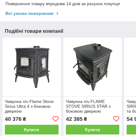
Повернення товару впродовж 14 днів за рахунок покупця
Всі умови повернення
Подібні товари компанії
Чавунна піч Flame Stove
Чавунна піч FLAME
Чаву
Sirius Ultra 4 з боковою
STOVE SIRIUS STAR з
SIRI
дверкою
боковою дверкою
та б
40 376
42 385
54 
₴
₴
Купити
Купити