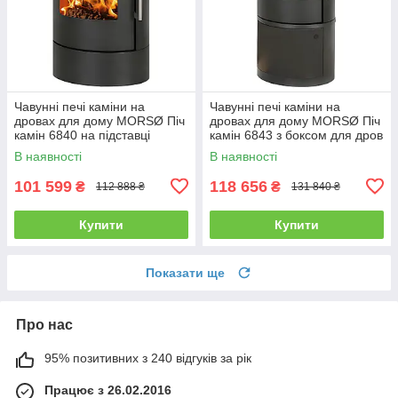
Чавунні печі каміни на
Чавунні печі каміни на
дровах для дому MORSØ Піч
дровах для дому MORSØ Піч
камін 6840 на підставці
камін 6843 з боксом для дров
Чавунна піч тривалого
Чавунна піч тривалого
В наявності
В наявності
горіння 5.8кВт
горіння 5.8кВт
101 599
118 656
₴
₴
112 888 ₴
131 840 ₴
Купити
Купити
Показати ще
Про нас
95% позитивних з 240 відгуків за рік
Працює з 26.02.2016