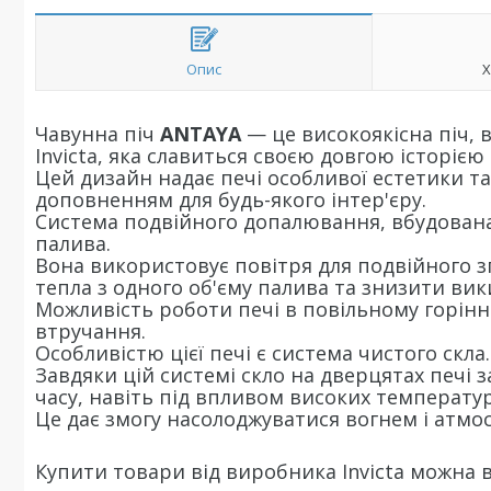
Опис
Х
Чавунна піч
ANTAYA
— це високоякісна піч,
Invicta, яка славиться своєю довгою історією
Цей дизайн надає печі особливої естетики та
доповненням для будь-якого інтер'єру.
Система подвійного допалювання, вбудована
палива.
Вона використовує повітря для подвійного з
тепла з одного об'єму палива та знизити вик
Можливість роботи печі в повільному горінн
втручання.
Особливістю цієї печі є система чистого скла.
Завдяки цій системі скло на дверцятах печі
часу, навіть під впливом високих температур
Це дає змогу насолоджуватися вогнем і атмос
Купити товари від виробника Invicta можна в