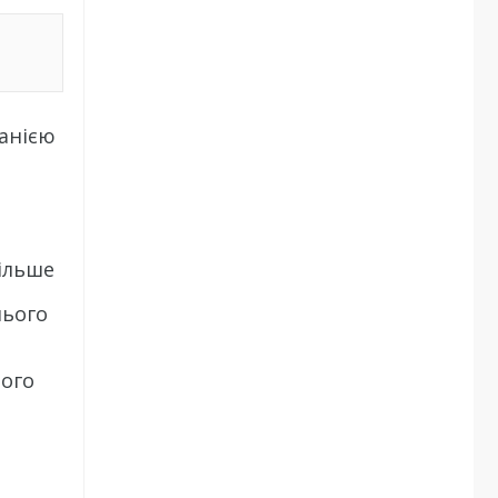
панією
ільше
нього
лого