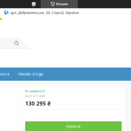
Кошик
вул. Добрівлянська, 39, Стрий, Україна
плата
Умови згоди
В наявності
Код:
611444
130 295 ₴
Купити