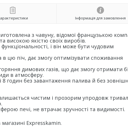
арактеристики
Інформація для замовлення
 виготовлена з чавуну, відомої французькою ком
 та високою якістю своїх виробів.
 функціональності, і він може бути чудовим
 в цю піч, дає змогу оптимізувати споживання
горяння димових газів, що дає змогу отримати б
иди в атмосферу.
і 8 годин без завантаження палива й без зовніш
 залишається чистим і прозорим упродовж трива
.
ферою печі, не втрачає зручності та видимості.
 магазині Expresskamin.