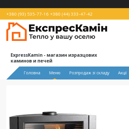
+380 (93) 535-77-16
+380 (44) 333-47-42
ExpressKamin - магазин изразцових
каминов и печей
Головна
Меню
Розпродаж зі складу
Акції