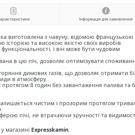
арактеристики
Інформація для замовлення
, яка виготовлена з чавуну, відомою французькою
ою історією та високою якістю своїх виробів.
 функціональності, і він може бути чудовим
вана в цю піч, дозволяє оптимізувати споживан
горяння димових газів, що дозволяє отримати б
киди в атмосферу.
і протягом 8 годин без завантаження палива та 
і залишається чистим і прозорим протягом трива
.
ферою пічі, не втрачаючи зручності та видимост
 у магазині
Expresskamin
.