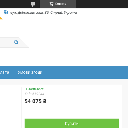
Кошик
вул. Добрівлянська, 39, Стрий, Україна
плата
Умови згоди
В наявності
Код:
619244
54 075 ₴
Купити