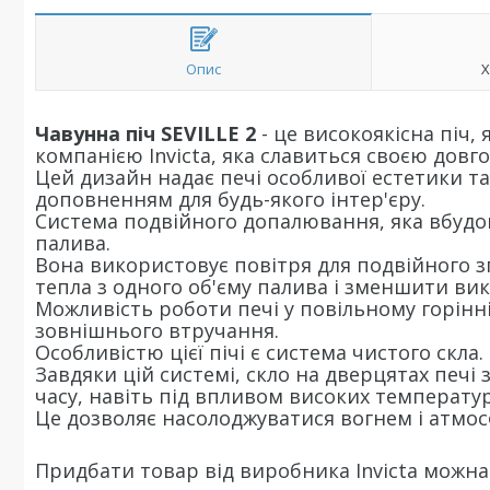
Опис
Х
Чавунна піч SEVILLE 2
- це високоякісна піч
компанією Invicta, яка славиться своєю довг
Цей дизайн надає печі особливої естетики та
доповненням для будь-якого інтер'єру.
Система подвійного допалювання, яка вбудо
палива.
Вона використовує повітря для подвійного з
тепла з одного об'єму палива і зменшити ви
Можливість роботи печі у повільному горінн
зовнішнього втручання.
Особливістю цієї пічі є система чистого скла.
Завдяки цій системі, скло на дверцятах печ
часу, навіть під впливом високих температур
Це дозволяє насолоджуватися вогнем і атмос
Придбати товар від виробника Invicta можна