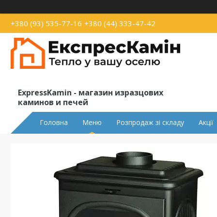
+380 (93) 535-77-16
+380 (44) 333-47-42
ExpressKamin - магазин изразцових
каминов и печей
Головна
Меню
Розпродаж зі складу
Акції