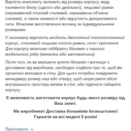
Вартість комплекту залежить від розміру корпусу, виду
паливного блоку (одного або декількох), лицьової рамки
(нержавіючий плоский сталевий, нержавіюча об'ємна
сталева), а також наявності або відсутність декоративного
скла. Можливе виготовлення вогнищ за індивідуальними
розмірами.
У зазначену вартість входить двостінний теплоізолюючий
корпус, сталевий лицьова плоска рамка, скло і кріплення.
Для корпусу можливо підібрати біокамін з нашого
модельного ряду (механіка або автоматика).
Після того, як ви вирішили купити біокамін і вогнище з
доставкою від виробника, необхідно подбати про те, щоб він
органічно вписався в стіну. Для цього потрібно повідомити
менеджеру розмір ніші або отвору, щоб скорегувати обсяг
внутрішнього простору виїмки в стіні, або підігнати габарити
корпусу.
Є можливість виготовити корпус будь-якого розміру під
Ваш запит.
Ми виробники! Доставка біокамінів безкоштовно!
Гарантія на всі моделі 5 років!
Приховати