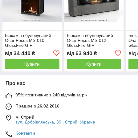
Біокамін вбудовуваний
Біокамін вбудовуваний
Біок
Очаг Focus MS-010
Очаг Focus MS-012
Очаг
GlossFire GIF
GlossFire GIF
Glos
34 440
63 940
від
₴
від
₴
від
Купити
Купити
Про нас
95% позитивних з 240 відгуків за рік
Працює з 26.02.2016
м. Стрий
вул. Добрівлянська, 39 , Стрий, Україна
Контакти