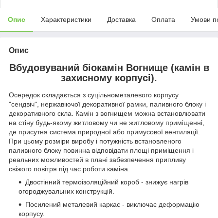
Опис
Характеристики
Доставка
Оплата
Умови п
Опис
Вбудовуваний біокамін Вогнище (камін в
захисному корпусі).
Осередок складається з суцільнометалевого корпусу
"сендвіч", нержавіючої декоративної рамки, паливного блоку і
декоративного скла. Камін з вогнищем можна встановлювати
на стіну будь-якому житловому чи не житловому приміщенні,
де присутня система природної або примусової вентиляції.
При цьому розміри виробу і потужність встановленого
паливного блоку повинна відповідати площі приміщення і
реальних можливостей в плані забезпечення припливу
свіжого повітря під час роботи каміна.
Двостінний термоізоляційний короб - знижує нагрів
огороджувальних конструкцій.
Посилений металевий каркас - виключає деформацію
корпусу.