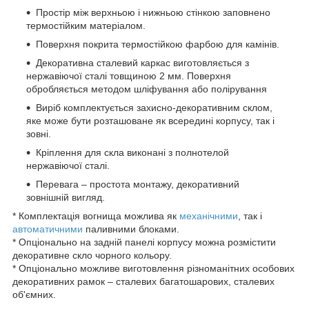
Простір між верхньою і нижньою стінкою заповнено
термостійким матеріалом.
Поверхня покрита термостійкою фарбою для камінів.
Декоративна сталевий каркас виготовляється з
нержавіючої сталі товщиною 2 мм. Поверхня
обробляється методом шліфування або полірування
Виріб комплектується захисно-декоративним склом,
яке може бути розташоване як всередині корпусу, так і
зовні.
Кріплення для скла виконані з полнотелой
нержавіючої сталі.
Перевага – простота монтажу, декоративний
зовнішній вигляд.
* Комплектація вогнища можлива як
механічними
, так і
автоматичними
паливними блоками.
* Опціонально на задній панелі корпусу можна розмістити
декоративне скло чорного кольору.
* Опціонально можливе виготовлення різноманітних особових
декоративних рамок – сталевих багатошарових, сталевих
об'ємних.