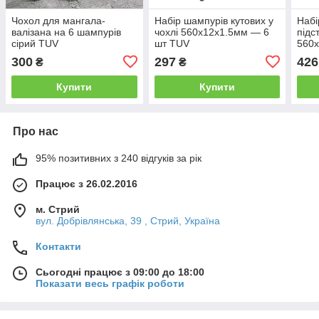
Чохол для мангала-
Набір шампурів кутових у
Набі
валізана на 6 шампурів
чохлі 560х12х1.5мм — 6
підс
сірий TUV
шт TUV
560
300
297
426
₴
₴
Купити
Купити
Про нас
95% позитивних з 240 відгуків за рік
Працює з 26.02.2016
м. Стрий
вул. Добрівлянська, 39 , Стрий, Україна
Контакти
Сьогодні працює з 09:00 до 18:00
Показати весь графік роботи