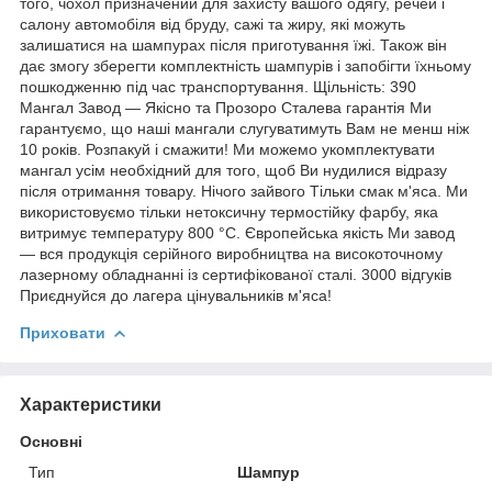
того, чохол призначений для захисту вашого одягу, речей і
салону автомобіля від бруду, сажі та жиру, які можуть
залишатися на шампурах після приготування їжі. Також він
дає змогу зберегти комплектність шампурів і запобігти їхньому
пошкодженню під час транспортування. Щільність: 390
Мангал Завод — Якісно та Прозоро Сталева гарантія Ми
гарантуємо, що наші мангали слугуватимуть Вам не менш ніж
10 років. Розпакуй і смажити! Ми можемо укомплектувати
мангал усім необхідний для того, щоб Ви нудилися відразу
після отримання товару. Нічого зайвого Тільки смак м'яса. Ми
використовуємо тільки нетоксичну термостійку фарбу, яка
витримує температуру 800 °C. Європейська якість Ми завод
— вся продукція серійного виробництва на високоточному
лазерному обладнанні із сертифікованої сталі. 3000 відгуків
Приєднуйся до лагера цінувальників м'яса!
Приховати
Характеристики
Основні
Тип
Шампур