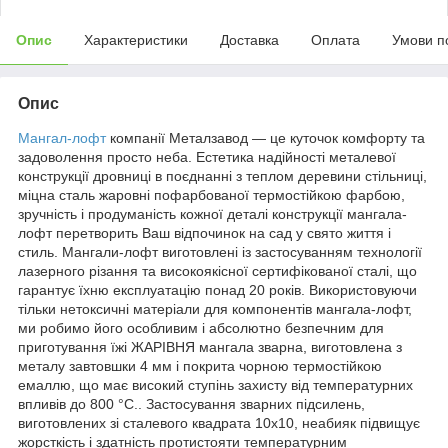
Опис
Характеристики
Доставка
Оплата
Умови п
Опис
Мангал-лофт
компанії Металзавод — це куточок комфорту та
задоволення просто неба. Естетика надійності металевої
конструкції дровниці в поєднанні з теплом деревини стільниці,
міцна сталь жаровні пофарбованої термостійкою фарбою,
зручність і продуманість кожної деталі конструкції мангала-
лофт перетворить Ваш відпочинок на сад у свято життя і
стиль. Мангали-лофт виготовлені із застосуванням технології
лазерного різання та високоякісної сертифікованої сталі, що
гарантує їхню експлуатацію понад 20 років. Використовуючи
тільки нетоксичні матеріали для компонентів мангала-лофт,
ми робимо його особливим і абсолютно безпечним для
приготування їжі ЖАРІВНЯ мангала зварна, виготовлена з
металу завтовшки 4 мм і покрита чорною термостійкою
емаллю, що має високий ступінь захисту від температурних
впливів до 800 °C.. Застосування зварних підсилень,
виготовлених зі сталевого квадрата 10х10, неабияк підвищує
жорсткість і здатність протистояти температурним