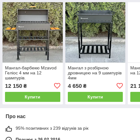
Мангал-барбекю Mzavod
Мангал з розбірною
Манг
Геліос 4 мм на 12
дровницею на 9 шампурів
на 1
шампурів.
4мм
12 150
4 650
21 
₴
₴
Купити
Купити
Про нас
95% позитивних з 239 відгуків за рік
Працює з 26.02.2016