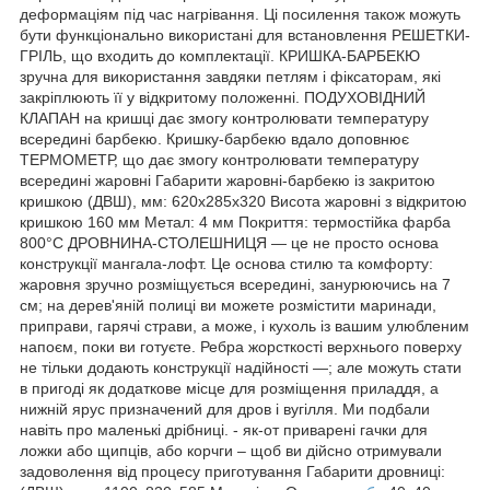
деформаціям під час нагрівання. Ці посилення також можуть
бути функціонально використані для встановлення РЕШЕТКИ-
ГРІЛЬ, що входить до комплектації. КРИШКА-БАРБЕКЮ
зручна для використання завдяки петлям і фіксаторам, які
закріплюють її у відкритому положенні. ПОДУХОВІДНИЙ
КЛАПАН на кришці дає змогу контролювати температуру
всередині барбекю. Кришку-барбекю вдало доповнює
ТЕРМОМЕТР, що дає змогу контролювати температуру
всередині жаровні Габарити жаровні-барбекю із закритою
кришкою (ДВШ), мм: 620х285х320 Висота жаровні з відкритою
кришкою 160 мм Метал: 4 мм Покриття: термостійка фарба
800°С ДРОВНИНА-СТОЛЕШНИЦЯ — це не просто основа
конструкції мангала-лофт. Це основа стилю та комфорту:
жаровня зручно розміщується всередині, занурюючись на 7
см; на дерев'яній полиці ви можете розмістити маринади,
приправи, гарячі страви, а може, і кухоль із вашим улюбленим
напоєм, поки ви готуєте. Ребра жорсткості верхнього поверху
не тільки додають конструкції надійності —; але можуть стати
в пригоді як додаткове місце для розміщення приладдя, а
нижній ярус призначений для дров і вугілля. Ми подбали
навіть про маленькі дрібниці. - як-от приварені гачки для
ложки або щипців, або корчги – щоб ви дійсно отримували
задоволення від процесу приготування Габарити дровниці: