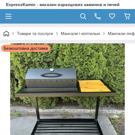
ExpressKamin - магазин изразцових каминов и печей
Товари та послуги
Мангали і коптильні
Мангали-лоф
Безкоштовна доставка