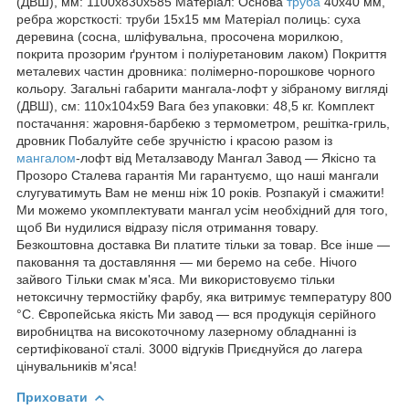
(ДВШ), мм: 1100х830х585 Матеріал: Основа
труба
40х40 мм,
ребра жорсткості: труби 15х15 мм Матеріал полиць: суха
деревина (сосна, шліфувальна, просочена морилкою,
покрита прозорим ґрунтом і поліуретановим лаком) Покриття
металевих частин дровника: полімерно-порошкове чорного
кольору. Загальні габарити мангала-лофт у зібраному вигляді
(ДВШ), см: 110х104х59 Вага без упаковки: 48,5 кг. Комплект
постачання: жаровня-барбекю з термометром, решітка-гриль,
дровник Побалуйте себе зручністю і красою разом із
мангалом
-лофт від Металзаводу Мангал Завод — Якісно та
Прозоро Сталева гарантія Ми гарантуємо, що наші мангали
слугуватимуть Вам не менш ніж 10 років. Розпакуй і смажити!
Ми можемо укомплектувати мангал усім необхідний для того,
щоб Ви нудилися відразу після отримання товару.
Безкоштовна доставка Ви платите тільки за товар. Все інше —
паковання та доставляння — ми беремо на себе. Нічого
зайвого Тільки смак м'яса. Ми використовуємо тільки
нетоксичну термостійку фарбу, яка витримує температуру 800
°C. Європейська якість Ми завод — вся продукція серійного
виробництва на високоточному лазерному обладнанні із
сертифікованої сталі. 3000 відгуків Приєднуйся до лагера
цінувальників м'яса!
Приховати