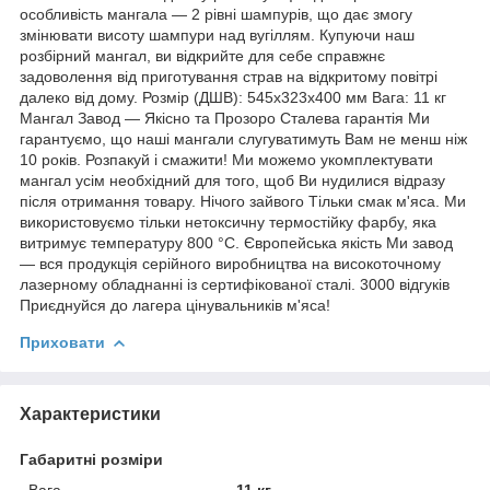
особливість мангала — 2 рівні шампурів, що дає змогу
змінювати висоту шампури над вугіллям. Купуючи наш
розбірний мангал, ви відкрийте для себе справжнє
задоволення від приготування страв на відкритому повітрі
далеко від дому. Розмір (ДШВ): 545х323х400 мм Вага: 11 кг
Мангал Завод — Якісно та Прозоро Сталева гарантія Ми
гарантуємо, що наші мангали слугуватимуть Вам не менш ніж
10 років. Розпакуй і смажити! Ми можемо укомплектувати
мангал усім необхідний для того, щоб Ви нудилися відразу
після отримання товару. Нічого зайвого Тільки смак м'яса. Ми
використовуємо тільки нетоксичну термостійку фарбу, яка
витримує температуру 800 °C. Європейська якість Ми завод
— вся продукція серійного виробництва на високоточному
лазерному обладнанні із сертифікованої сталі. 3000 відгуків
Приєднуйся до лагера цінувальників м'яса!
Приховати
Характеристики
Габаритні розміри
Вага
11 кг