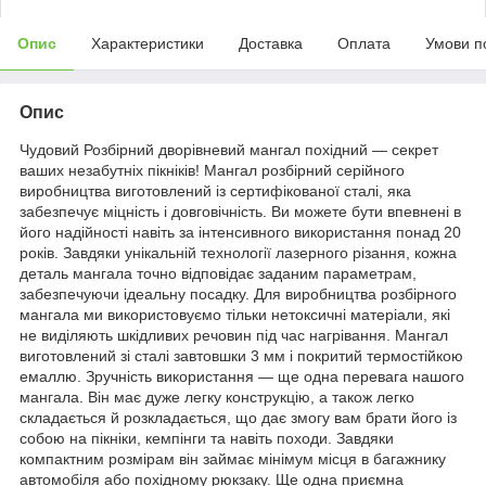
Опис
Характеристики
Доставка
Оплата
Умови п
Опис
Чудовий Розбірний дворівневий мангал похідний — секрет
ваших незабутніх пікніків! Мангал розбірний серійного
виробництва виготовлений із сертифікованої сталі, яка
забезпечує міцність і довговічність. Ви можете бути впевнені в
його надійності навіть за інтенсивного використання понад 20
років. Завдяки унікальній технології лазерного різання, кожна
деталь мангала точно відповідає заданим параметрам,
забезпечуючи ідеальну посадку. Для виробництва розбірного
мангала ми використовуємо тільки нетоксичні матеріали, які
не виділяють шкідливих речовин під час нагрівання. Мангал
виготовлений зі сталі завтовшки 3 мм і покритий термостійкою
емаллю. Зручність використання — ще одна перевага нашого
мангала. Він має дуже легку конструкцію, а також легко
складається й розкладається, що дає змогу вам брати його із
собою на пікніки, кемпінги та навіть походи. Завдяки
компактним розмірам він займає мінімум місця в багажнику
автомобіля або похідному рюкзаку. Ще одна приємна