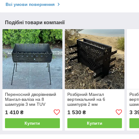
Всі умови повернення
Подібні товари компанії
Переносний дворівневий
Розбірний Мангал
Розб
Мангал-валіза на 8
вертикальний на 6
верт
шампурів 3 мм TUV
шампурів 2 мм
шамп
вари
1 410
1 530
3 3
₴
₴
руч
Купити
Купити