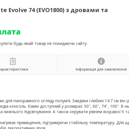
te Evolve 74 (EVO1800) з дровами та
 купити будь-який товар не покидаючи сайту.
арактеристики
Інформація для замовлення
раю для панорамного огляду полум’я. Завдяки глибині 14.7 см він 
іа-консоль. Камін доступний у розмірах: 50″, 60″, 74″, 100″. В н
 нижнього підсвічування. А також керувати рівнем яскравості т
нагріває приміщення, підтримуючи стабільну температуру. Для щ
бір декоративних дров.