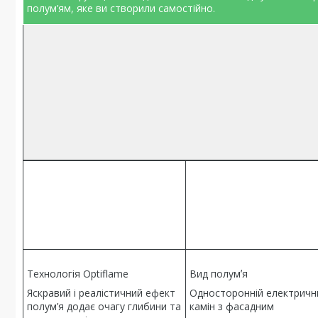
полум’ям, яке ви створили самостійно.
Технологія Optiflame
Вид полумʼя
Яскравий і реалістичний ефект
Односторонній електричн
полум’я додає очагу глибини та
камін з фасадним