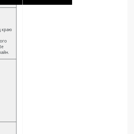
д краю
ього
te
зайн.