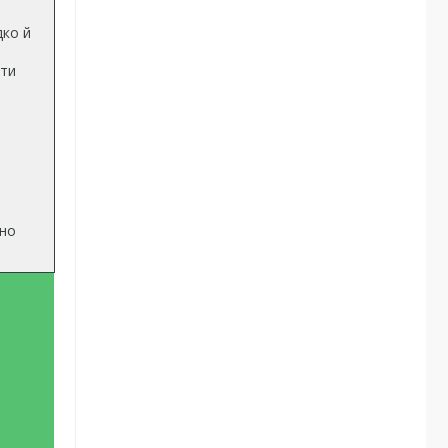
дко й
ити
дно