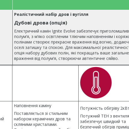
Реалістичний набір дров і вугілля
Дубові дрова (опція)
Електричний камін Ignite Evolve забезпечує приголомшли
полум’я, з м’яко освітленим тліючим наповненням і коря
полінами створює прекрасне враження від вогню, додаюч
оселі затишку та спокою. Для максимальної реалістичност
опція набору дубових полін, які покращать ваше загальне
враження від полум’я, створюючи автентичне сяйво.
Наповнення каміну
Потужність обігріву 2кВ
Поставляється зі стильним
Потужний ТЕН з вентил
ий
набором керамічних дров та
забезпечує швидкий та
скляними кристалами.
безпечний обігрів прим