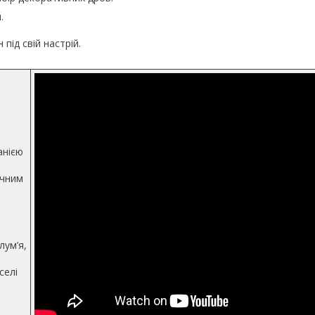
.
ід свій настрій.
анією
ичним
лум’я,
селі