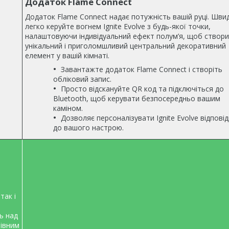
Додаток Flame Connect
Додаток Flame Connect надає потужність вашій руці. Шви
легко керуйте вогнем Ignite Evolve з будь-якої точки,
налаштовуючи індивідуальний ефект полум’я, щоб створ
унікальний і приголомшливий центральний декоративний
елемент у вашій кімнаті.
Завантажте додаток Flame Connect і створіть
обліковий запис.
Просто відскануйте QR код та підключіться до
Bluetooth, щоб керувати безпосередньо вашим
каміном.
Дозволяє персоналізувати Ignite Evolve відпові
до вашого настрою.
так і
ь над
рівним