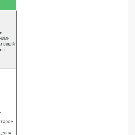
ве
жними
и вашій
і є
т
ятором
іщення