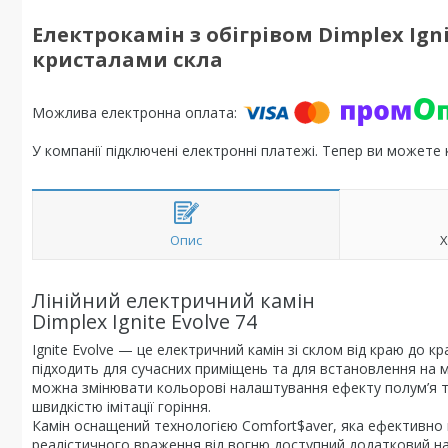
Електрокамін з обігрівом Dimplex Igni
кристалами скла
У компанії підключені електронні платежі. Тепер ви можете
Опис
Х
Лінійний електричний камін
Dimplex Ignite Evolve 74
Ignite Evolve — це електричний камін зі склом від краю до к
підходить для сучасних приміщень та для встановлення на мед
можна змінювати кольорові налаштування ефекту полум’я та
швидкістю імітації горіння.
Камін оснащений технологією Comfort$aver, яка ефективно 
реалістичного враження від вогню доступний додатковий на