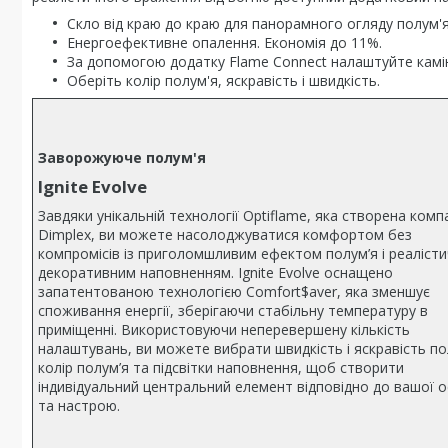
Скло від краю до краю для панорамного огляду полум'я
Енергоефективне опалення. Економія до 11%.
За допомогою додатку Flame Connect налаштуйте камін п
Оберіть колір полум'я, яскравість і швидкість.
Заворожуюче полум'я
Ignite Evolve
Завдяки унікальній технології Optiflame, яка створена комп
Dimplex, ви можете насолоджуватися комфортом без
компромісів із приголомшливим ефектом полум’я і реаліст
декоративним наповненням. Ignite Evolve оснащено
запатентованою технологією Comfort$aver, яка зменшує
споживання енергії, зберігаючи стабільну температуру в
приміщенні. Використовуючи неперевершену кількість
налаштувань, ви можете вибрати швидкість і яскравість по
колір полум’я та підсвітки наповнення, щоб створити
індивідуальний центральний елемент відповідно до вашої о
та настрою.