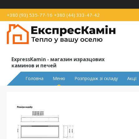
+380 (93) 535-77-16
+380 (44) 333-47-42
ExpressKamin - магазин изразцових
каминов и печей
Головна
Меню
Розпродаж зі складу
Акції