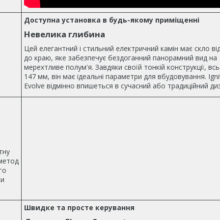
Доступна установка в будь-якому приміщенні
Невелика глибина
Цей елегантний і стильний електричний камін має скло ві
до краю, яке забезпечує бездоганний панорамний вид на
мерехтливе полум'я. Завдяки своїй тонкій конструкції, вс
147 мм, він має ідеальні параметри для вбудовування. Igni
Evolve відмінно впишеться в сучасний або традиційний ди
тну
метод
го
ри
Швидке та просте керування