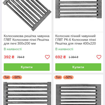
Колосникова решітка чавунна
Колосник пічний чавунний
ГЛВТ Колосники пічні Решітка
ГЛВТ РК-6 Колосники пічні
для печі 300x200 мм
Решітка для пічки 400х220
Колосникові решітки
мм Колосникові решітки
В наявності
В наявності
392
692
₴
₴
784 ₴
1 384 ₴
Купити
Купити
Топ
–50%
Топ
–50%