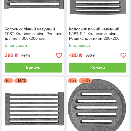
Колосник пічний чавунний
Колосник пічний чавунний
ГЛВТ Колосники пічні Решітка
ГЛВТ Р-1 Колосники пічні
для печі 300x200 мм
Решітка для пічки 290х200
Колосникові решітки
мм Колоникові решітки
В наявності
В наявності
392
485
₴
₴
784 ₴
970 ₴
Купити
Купити
Топ
–50%
Топ
–50%