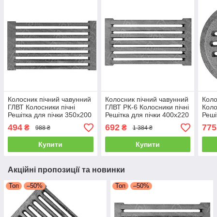
Колосник пічний чавунний
Колосник пічний чавунний
Коло
ГЛВТ Колосники пічні
ГЛВТ РК-6 Колосники пічні
Коло
Решітка для пічки 350х200
Решітка для пічки 400х220
Реші
мм Колосникові решітки
мм Колосникові решітки
350 
494
692
775
₴
₴
988 ₴
1 384 ₴
реші
Купити
Купити
Акційні пропозиції та новинки
Топ
–50%
Топ
–50%