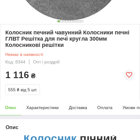
Колосник печний чавунний Колосники печні
ГЛВТ Решітка для печі кругла 300мм
Колосникові решітки
Немає в наявності
Код: 8344
Опт і роздріб
1 116
₴
555 ₴
від 5 шт.
Опис
Характеристики
Доставка
Оплата
Умови п
Опис
Колосник
пічний