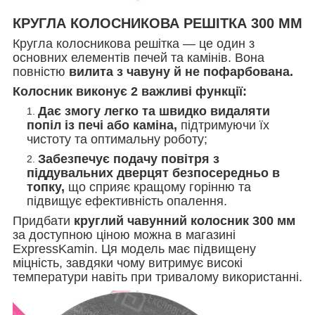
КРУГЛА КОЛОСНИКОВА РЕШІТКА 300 MM
Кругла колосникова решітка — це один з
основних елементів печей та камінів. Вона
повністю
вилита з чавуну й не пофарбована.
Колосник виконує 2 важливі функції:
Дає змогу легко та швидко видаляти
попіл із печі або каміна,
підтримуючи їх
чистоту та оптимальну роботу;
Забезпечує подачу повітря з
піддувальних дверцят безпосередньо в
топку,
що сприяє кращому горінню та
підвищує ефективність опалення.
Придбати
круглий чавунний колосник 300 мм
за доступною ціною можна в магазині
ExpressKamin. Ця модель має підвищену
міцність, завдяки чому витримує високі
температури навіть при тривалому використанні.