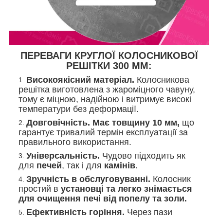
ПЕРЕВАГИ КРУГЛОЇ КОЛОСНИКОВОЇ
РЕШІТКИ 300 MM:
Високоякісний матеріал.
Колосникова
решітка виготовлена з жароміцного чавуну,
тому є міцною, надійною і витримує високі
температури без деформації.
Довговічність.
Має товщину 10 мм,
що
гарантує тривалий термін експлуатації за
правильного використання.
Універсальність.
Чудово підходить як
для
печей
, так і для
камінів
.
Зручність в обслуговуванні.
Колосник
простий в
установці та легко знімається
для очищення печі від попелу та золи.
Ефективність горіння.
Через пази