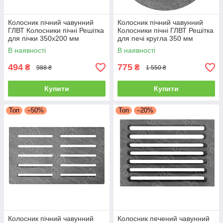
Колосник пічний чавунний
Колосник пічний чавунний
ГЛВТ Колосники пічні Решітка
Колосники пічні ГЛВТ Решітка
для пічки 350х200 мм
для печі кругла 350 мм
Колосникові решітки
Колосникові решітки
В наявності
В наявності
494
775
₴
₴
988 ₴
1 550 ₴
Купити
Купити
Топ
–50%
Топ
–20%
Колосник пічний чавунний
Колосник печений чавунний