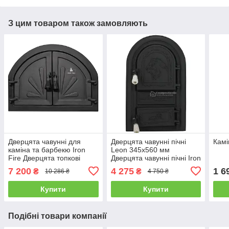
З цим товаром також замовляють
Дверцята чавунні для
Дверцята чавунні пічні
Камі
каміна та барбекю Iron
Leon 345x560 мм
Fire Дверцята топкові
Дверцята чавунні пічні Iron
чавунні на камін Adeline
Fire Чавунні дверцята для
7 200
4 275
1 6
₴
₴
10 286 ₴
4 750 ₴
550х410 мм
печі
Купити
Купити
Подібні товари компанії