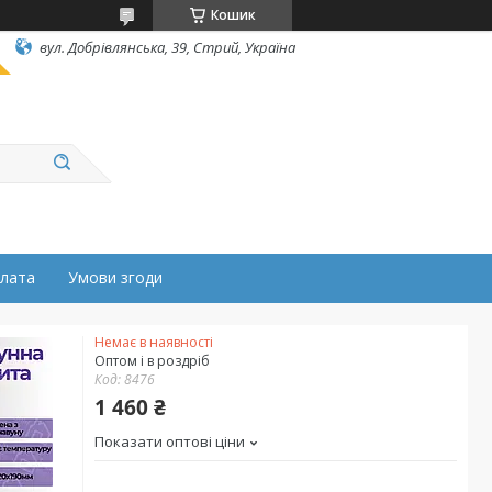
Кошик
вул. Добрівлянська, 39, Стрий, Україна
плата
Умови згоди
Немає в наявності
Оптом і в роздріб
Код:
8476
1 460 ₴
Показати оптові ціни