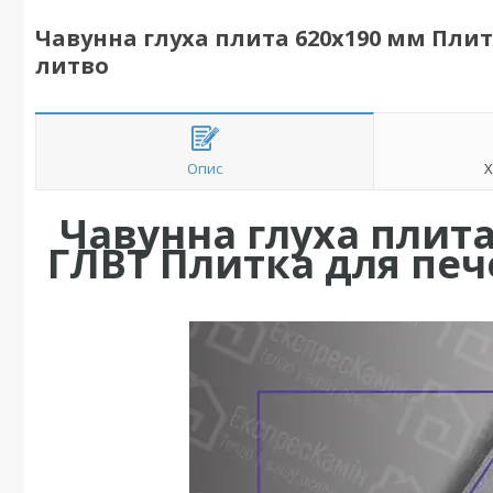
Чавунна глуха плита 620х190 мм Плит
литво
Опис
Х
Чавунна глуха плит
ГЛВТ Плитка для п