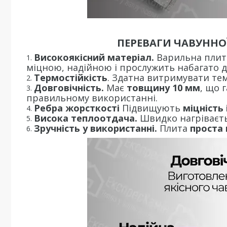
ПЕРЕВАГИ ЧАВУННОЇ
Високоякісний матеріал.
Варильна плита
міцною, надійною і прослужить набагато 
Термостійкість
. Здатна витримувати т
Довговічність.
Має
товщину 10 мм
, що 
правильному використанні.
Ребра жорсткості
Підвищують
міцність 
Висока теплоотдача.
Швидко нагріваєтьс
Зручність у використанні.
Плита
проста 