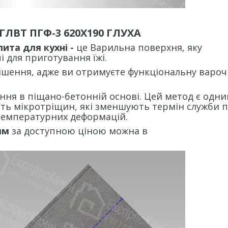
ЛВТ ПГФ-3 620Х190 ГЛУХА
лита для кухні -
це Варильна поверхня, яку
 для приготування їжі.
 рішення, адже ви отримуєте функціональну вароч
ня в піщано-бетонній основі. Цей метод є одни
ість мікротріщин, які зменшують термін служби п
 температурних деформацій.
мм
за доступною ціною можна в