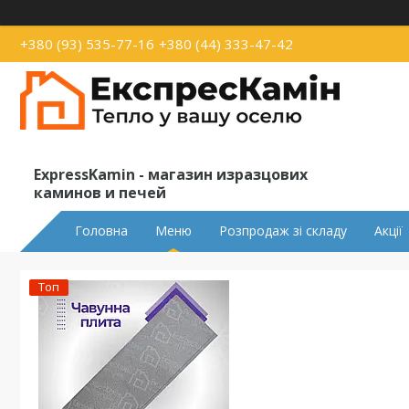
+380 (93) 535-77-16
+380 (44) 333-47-42
ExpressKamin - магазин изразцових
каминов и печей
Головна
Меню
Розпродаж зі складу
Акції
Топ