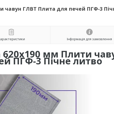
и чавун ГЛВТ Плита для печей ПГФ-3 Піч
арактеристики
Інформація для замовлення
а 620х190 мм Плити чав
ечей ПГФ-3 Пічне лит