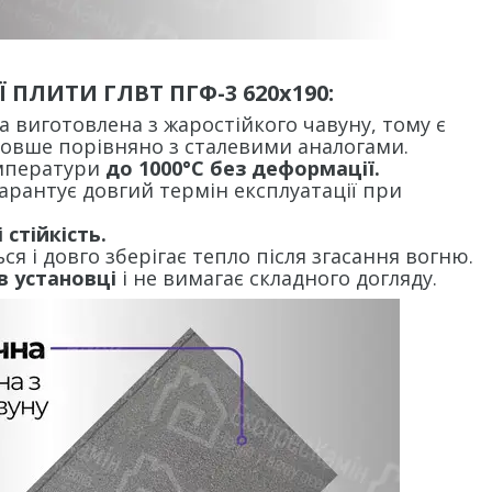
 ПЛИТИ ГЛВТ ПГФ-3 620х190:
 виготовлена з жаростійкого чавуну, тому є
довше порівняно з сталевими аналогами.
емператури
до 1000°C без деформації.
гарантує довгий термін експлуатації при
і стійкість.
я і довго зберігає тепло після згасання вогню.
в установці
і не вимагає складного догляду.