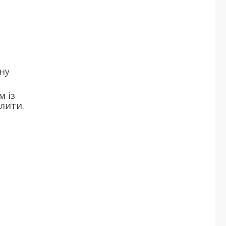
ну
м із
лити.