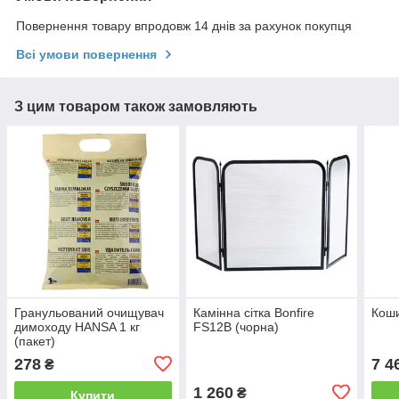
Повернення товару впродовж 14 днів за рахунок покупця
Всі умови повернення
З цим товаром також замовляють
Гранульований очищувач
Камінна сітка Bonfire
Коши
димоходу HANSA 1 кг
FS12B (чорна)
(пакет)
278
7 4
₴
1 260
₴
Купити