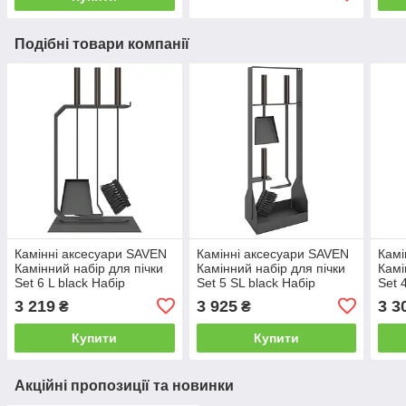
Подібні товари компанії
Камінні аксесуари SAVEN
Камінні аксесуари SAVEN
Камі
Камінний набір для пічки
Камінний набір для пічки
Камі
Set 6 L black Набір
Set 5 SL black Набір
Set 
приладдя для камінів
приладдя для камінів
прил
3 219
3 925
3 3
₴
₴
Купити
Купити
Акційні пропозиції та новинки