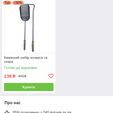
Топ
–50%
Камінний набір кочерга та
совок
Готово до відправки
236
₴
472 ₴
Купити
Про нас
95% позитивних з 240 відгуків за рік