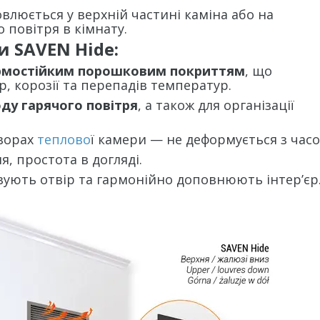
влюється у верхній частині каміна або на
 повітря в кімнату.
 SAVEN Hide:
рмостійким порошковим покриттям
, що
р, корозії та перепадів температур.
ду гарячого повітря
, а також для організації
ворах
теплово
ї камери — не деформується з часо
я, простота в догляді.
ують отвір та гармонійно доповнюють інтер’єр