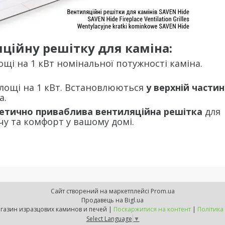
ційну решітку для каміна:
лощі на 1 кВт номінальної потужності каміна.
 площі на 1 кВт. Встановлюються
у верхній частин
а.
стетично приваблива вентиляційна решітка
для
чу та комфорт у вашому домі.
Сайт створений на маркетплейсі
Prom.ua
Продавець на Bigl.ua
ExpressKamin - магазин изразцових каминов и печей |
Поскаржитися на контент
|
Політика
Select Language
▼