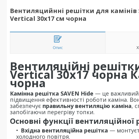
Вентиляцийнні решітки для камінів 
Vertical 30x17 см чорна
Опис
Х
Вентиляційні решітк
Vertical 30x17 чорна 
чорна
Камінна решітка SAVEN Hide
— це важливий 
підвищення ефективності роботи каміна. Во
забезпечує
правильну вентиляцію каміна
, 
запобігаючи перегріву топки.
Основні функції вентиляційної 
Вхідна вентиляційна решітка
— монтуєть
холодного повітря.