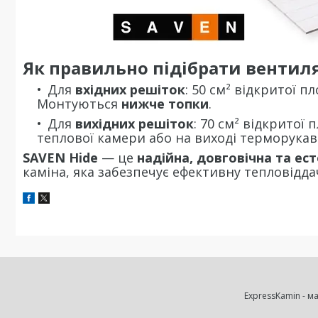
Як правильно підібрати вентиля
Для
вхідних решіток
: 50 см² відкритої п
Монтуються
нижче топки
.
Для
вихідних решіток
: 70 см² відкритої
теплової камери або на виході терморукав
SAVEN Hide
— це
надійна, довговічна та е
каміна, яка забезпечує ефективну тепловідда