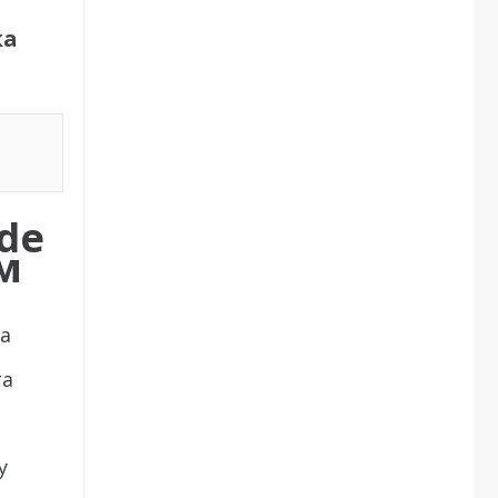
ка
de
см
а
та
у