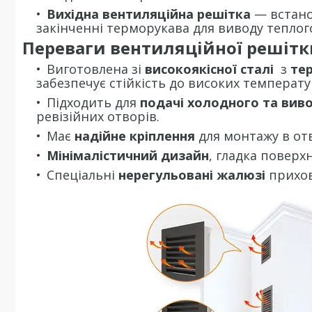
Вихідна вентиляційна решітка
— встано
закінченні терморукава для виводу теплого
Переваги вентиляційної решітки
Виготовлена зі
високоякісної
сталі
з
те
забезпечує стійкість до високих температу
Підходить для
подачі холодного та виво
ревізійних отворів.
Має
надійне кріплення
для монтажу в от
Мінімалістичний дизайн
, гладка поверхн
Спеціальні
нерегульовані жалюзі
прихов