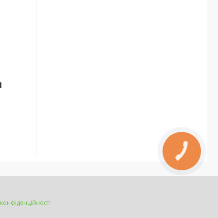
і
КНОПКА
ЗВ'ЯЗКУ
 конфіденційності