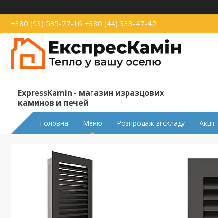
+380 (93) 535-77-16
+380 (44) 333-47-42
ExpressKamin - магазин изразцових
каминов и печей
Головна
Меню
Розпродаж зі складу
Акції