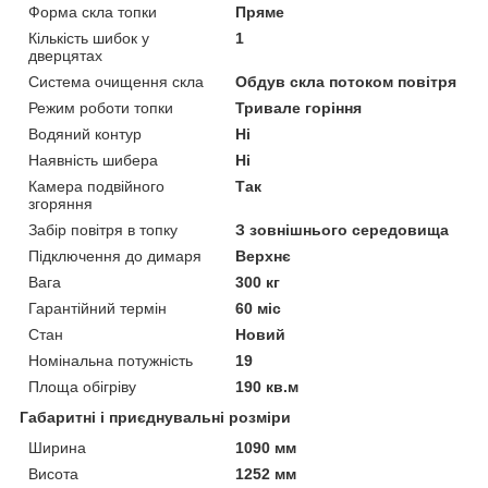
Форма скла топки
Пряме
Кількість шибок у
1
дверцятах
Система очищення скла
Обдув скла потоком повітря
Режим роботи топки
Тривале горіння
Водяний контур
Ні
Наявність шибера
Ні
Камера подвійного
Так
згоряння
Забір повітря в топку
З зовнішнього середовища
Підключення до димаря
Верхнє
Вага
300 кг
Гарантійний термін
60 міс
Стан
Новий
Номінальна потужність
19
Площа обігріву
190 кв.м
Габаритні і приєднувальні розміри
Ширина
1090 мм
Висота
1252 мм