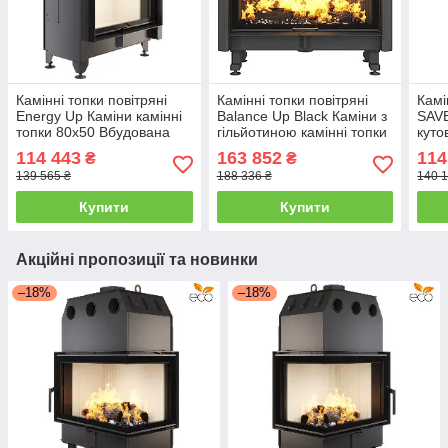
Камінні топки повітряні
Камінні топки повітряні
Камі
Energy Up Каміни камінні
Balance Up Black Каміни з
SAVE
топки 80x50 Вбудована
гільйотиною камінні топки
куто
камінна топка 17,0 кВт
110х50 Вбудована камінна
Вбуд
114 443
163 852
114
₴
₴
топка 15 кВт
16,5
139 565 ₴
188 336 ₴
140 1
Купити
Купити
Акційні пропозиції та новинки
–18%
–18%