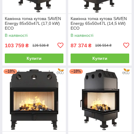
Камінна топка кутова SAVEN
Камінна топка кутова SAVEN
Energy 85х50х47L (17,0 kW)
Energy 65х50х47L (14,5 kW)
ECO
ECO
В наявності
В наявності
103 759
87 374
₴
₴
126 536 ₴
106 554 ₴
Купити
Купити
–18%
–18%