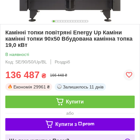
Камінні топки повітряні Energy Up Каміни
камінні топки 90х50 Вбудована камінна топка
19,0 кВт
В наявності
Код: SE/90/50/Up/BL
Роздріб
136 487
₴
166 448 ₴
Економія
29961 ₴
Залишилось
11 днів
Купити
або
Купити з