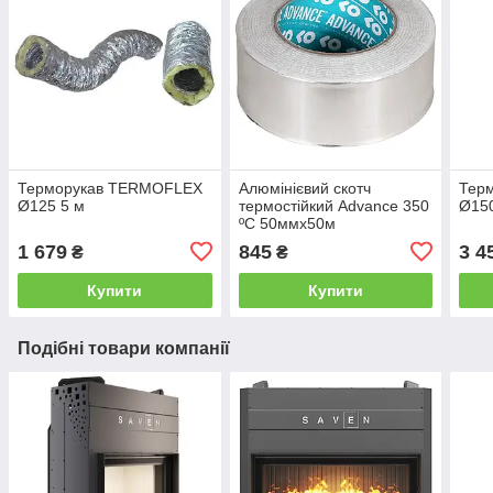
Терморукав TERMOFLEX
Алюмінієвий скотч
Тер
Ø125 5 м
термостійкий Advance 350
Ø150
ºC 50ммх50м
1 679
845
3 4
₴
₴
Купити
Купити
Подібні товари компанії