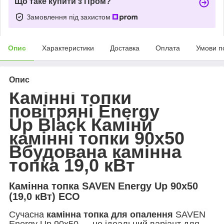
Що таке купити з Пром?
Замовлення під захистом
Опис
Характеристики
Доставка
Оплата
Умови п
Опис
Камінні топки
повітряні Energy
Up
Black
Каміни
камінні топки 90x50
Вбудована камінна
топка 19,0 кВт
Камінна топка SAVEN Energy Up 90х50
(19,0 кВт) ECO
Сучасна
камінна топка для опалення
SAVEN