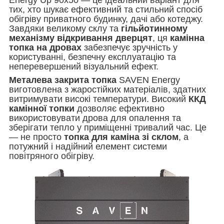
Energy Up 90х50 — це ідеальний варіант для
тих, хто шукає ефективний та стильний спосіб
обігріву приватного будинку, дачі або котеджу.
Завдяки великому склу та
гільйотинному
механізму відкривання дверцят
, ця
камінна
топка на дровах
забезпечує зручність у
користуванні, безпечну експлуатацію та
неперевершений візуальний ефект.
Металева закрита топка
SAVEN Energy
виготовлена з жаростійких матеріалів, здатних
витримувати високі температури. Високий
ККД
камінної топки
дозволяє ефективно
використовувати дрова для опалення та
зберігати тепло у приміщенні тривалий час. Це
— не просто
топка для каміна зі склом
, а
потужний і надійний елемент системи
повітряного обігріву.