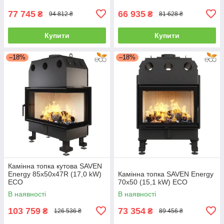
77 745
66 935
₴
₴
94 812 ₴
81 628 ₴
Купити
Купити
–18%
–18%
Камінна топка кутова SAVEN
Energy 85х50х47R (17,0 kW)
Камінна топка SAVEN Energy
ECO
70х50 (15,1 kW) ECO
В наявності
В наявності
103 759
73 354
₴
₴
126 536 ₴
89 456 ₴