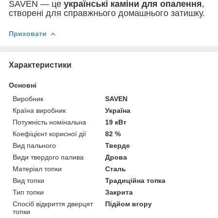
SAVEN — це
українські каміни для опалення
,
створені для справжнього домашнього затишку.
Приховати
Характеристики
Основні
Виробник
SAVEN
Країна виробник
Україна
Потужність номінальна
19 кВт
Коефіцієнт корисної дії
82 %
Вид пального
Тверде
Види твердого палива
Дрова
Матеріал топки
Сталь
Вид топки
Традиційна топка
Тип топки
Закрита
Спосіб відкриття дверцят
Підйом вгору
топки