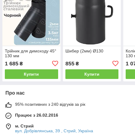
Трійник для димоходу 45°
Шибер (2мм) Ø130
Колі
130 мм
130
1 685
855
1 0
₴
₴
Купити
Купити
Про нас
95% позитивних з 240 відгуків за рік
Працює з 26.02.2016
м. Стрий
вул. Добрівлянська, 39 , Стрий, Україна