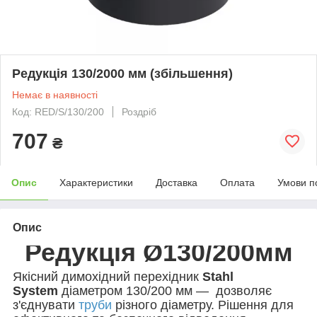
Редукція 130/2000 мм (збільшення)
Немає в наявності
Код: RED/S/130/200
Роздріб
707
₴
Опис
Характеристики
Доставка
Оплата
Умови п
Опис
Редукція Ø130/200мм
Якісний димохідний перехідник
Stahl
System
діаметром 13
0/200 мм
— дозволяє
з'єднувати
труби
різного діаметру. Рішення для