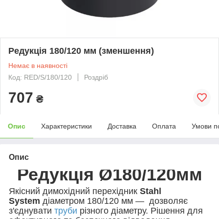
Редукція 180/120 мм (зменшення)
Немає в наявності
Код: RED/S/180/120
Роздріб
707
₴
Опис
Характеристики
Доставка
Оплата
Умови п
Опис
Редукція Ø180/120мм
Якісний димохідний перехідник
Stahl
System
діаметром 18
0/120 мм
— дозволяє
з'єднувати
труби
різного діаметру. Рішення для