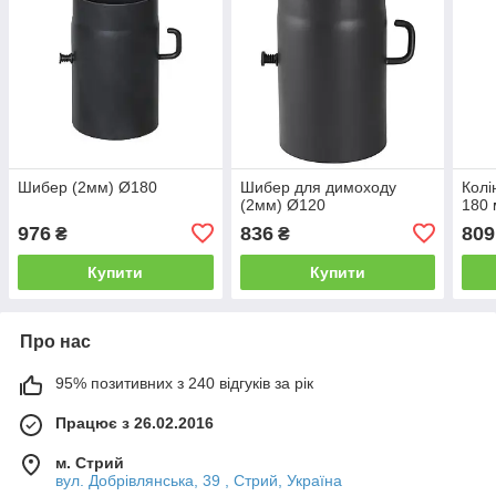
Шибер (2мм) Ø180
Шибер для димоходу
Колі
(2мм) Ø120
180
976
836
809
₴
₴
Купити
Купити
Про нас
95% позитивних з 240 відгуків за рік
Працює з 26.02.2016
м. Стрий
вул. Добрівлянська, 39 , Стрий, Україна