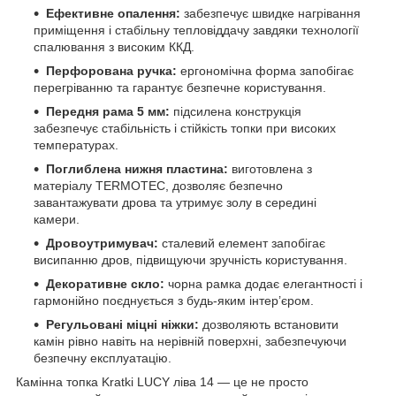
Ефективне опалення:
забезпечує швидке нагрівання
приміщення і стабільну тепловіддачу завдяки технології
спалювання з високим ККД.
Перфорована ручка:
ергономічна форма запобігає
перегріванню та гарантує безпечне користування.
Передня рама 5 мм:
підсилена конструкція
забезпечує стабільність і стійкість топки при високих
температурах.
Поглиблена нижня пластина:
виготовлена з
матеріалу TERMOTEC, дозволяє безпечно
завантажувати дрова та утримує золу в середині
камери.
Дровоутримувач:
сталевий елемент запобігає
висипанню дров, підвищуючи зручність користування.
Декоративне скло:
чорна рамка додає елегантності і
гармонійно поєднується з будь-яким інтер’єром.
Регульовані міцні ніжки:
дозволяють встановити
камін рівно навіть на нерівній поверхні, забезпечуючи
безпечну експлуатацію.
Камінна топка Kratki LUCY ліва 14 — це не просто