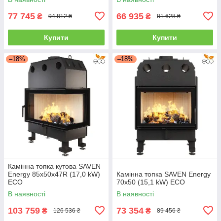
77 745
66 935
₴
₴
94 812 ₴
81 628 ₴
Купити
Купити
–18%
–18%
Камінна топка кутова SAVEN
Energy 85х50х47R (17,0 kW)
Камінна топка SAVEN Energy
ECO
70х50 (15,1 kW) ECO
В наявності
В наявності
103 759
73 354
₴
₴
126 536 ₴
89 456 ₴