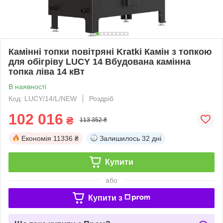
Камінні топки повітряні Kratki Камін з топкою
для обігріву LUCY 14 Вбудована камінна
топка ліва 14 кВт
В наявності
Код: LUCY/14/L/NEW
Роздріб
102 016
₴
113 352 ₴
Економія
11336 ₴
Залишилось
32 дні
Купити
або
Купити з