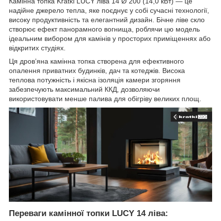
Камінна топка Kratki LUCY ліва 14 Ø 200 (14,0 кВт) — це
надійне джерело тепла, яке поєднує у собі сучасні технології,
високу продуктивність та елегантний дизайн. Бічне ліве скло
створює ефект панорамного вогнища, роблячи цю модель
ідеальним вибором для камінів у просторих приміщеннях або
відкритих студіях.
Ця дров’яна камінна топка створена для ефективного
опалення приватних будинків, дач та котеджів. Висока
теплова потужність і якісна ізоляція камери згоряння
забезпечують максимальний ККД, дозволяючи
використовувати менше палива для обігріву великих площ.
Переваги камінної топки LUCY 14 ліва: