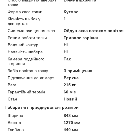
Спосіб відкриття дверцят
Бічне відкриття
топки
Форма скла топки
Кутове
Кількість шибок у
1
дверцятах
Система очищення скла
Обдув скла потоком повітря
Режим роботи топки
Тривале горіння
Водяний контур
Ні
Наявність шибера
Ні
Камера подвійного
Так
згоряння
Забір повітря в топку
З приміщення
Підключення до димаря
Верхнє
Вага
215 кг
Гарантійний термін
60 міс
Стан
Новий
Габаритні і приєднувальні розміри
Ширина
848 мм
Висота
1270 мм
Глибина
440 мм