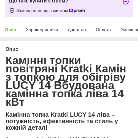
Що таке купити з Пром?
Замовлення під захистом
Опис
Характеристики
Доставка
Оплата
Умови п
Опис
Камінні топки
повітряні Kratki Камін
з топкою для обігріву
LUCY 14 Вбудована
камінна топка ліва 14
кВт
Камінна топка Kratki LUCY 14 ліва –
потужність, ефективність та стиль у
кожній деталі