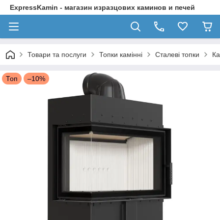
ExpressKamin - магазин изразцових каминов и печей
Товари та послуги
Топки камінні
Сталеві топки
Ка
Топ
–10%