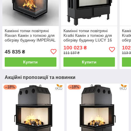
Камінні топки повітряні
Камінні топки повітряні
Камі
Ravan Камін з топкою для
Kratki Камін з топкою для
Krat
обігріву будинку IMPERIAL
обігріву будинку LUCY 16
обіг
600 R Вбудована камінна
Вбудована камінна топка
Вбуд
100 023
102
₴
топка 8 кВт
16 кВт
прав
45 835
₴
111 137 ₴
113 3
Купити
Купити
Акційні пропозиції та новинки
–18%
–18%