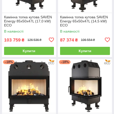
Камінна топка кутова SAVEN
Камінна топка кутова SAVEN
Energy 85х50х47L (17,0 kW)
Energy 65х50х47L (14,5 kW)
ECO
ECO
В наявності
В наявності
103 759
87 374
₴
₴
126 536 ₴
106 554 ₴
Купити
Купити
–18%
–18%