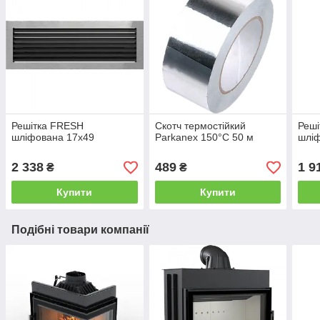
Решітка FRESH
Скотч термостійкий
Реш
шліфована 17x49
Parkanex 150°C 50 м
шліф
2 338
489
1 9
₴
₴
Купити
Купити
Подібні товари компанії