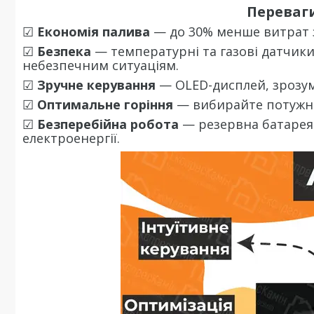
Переваг
☑
Економія палива
— до 30% менше витрат 
☑
Безпека
— температурні та газові датчики
небезпечним ситуаціям.
☑
Зручне керування
— OLED-дисплей, зрозум
☑
Оптимальне горіння
— вибирайте потужні
☑
Безперебійна робота
— резервна батарея 
електроенергії.