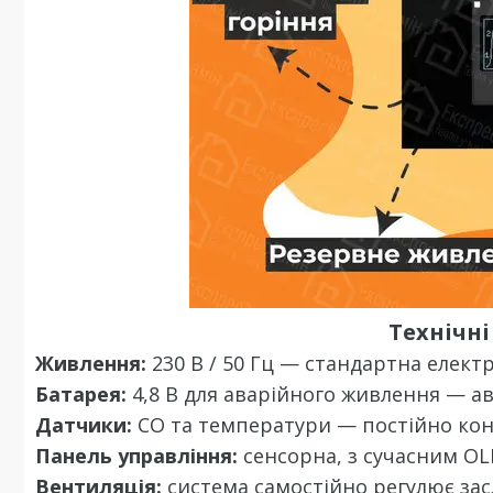
Технічн
Живлення:
230 В / 50 Гц — стандартна елект
Батарея:
4,8 В для аварійного живлення — а
Датчики:
CO та температури — постійно ко
Панель управління:
сенсорна, з сучасним OL
Вентиляція:
система самостійно регулює зас