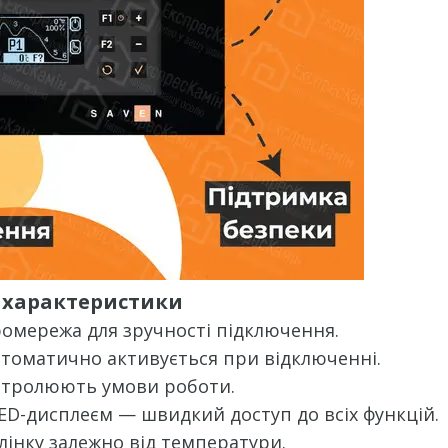
і характеристики
ромережа для зручності підключення.
втоматично активується при відключенні.
нтролюють умови роботи.
ED-дисплеєм — швидкий доступ до всіх функцій.
лінку залежно від температури.