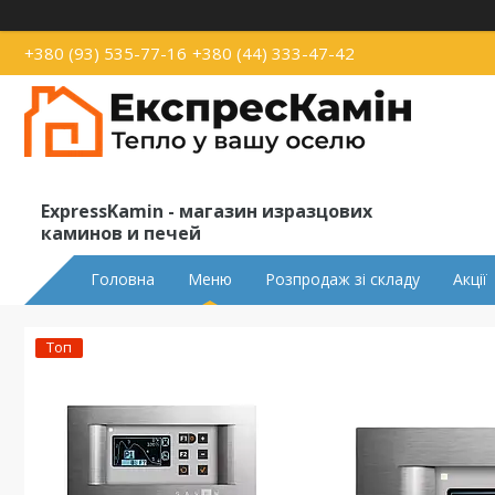
+380 (93) 535-77-16
+380 (44) 333-47-42
ExpressKamin - магазин изразцових
каминов и печей
Головна
Меню
Розпродаж зі складу
Акції
Топ