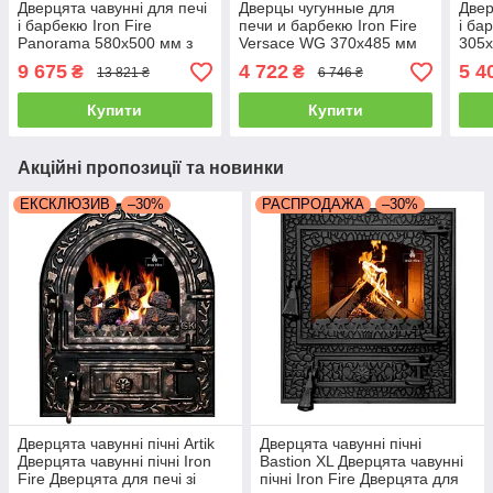
Дверцята чавунні для печі
Дверцы чугунные для
Двер
і барбекю Iron Fire
печи и барбекю Iron Fire
і ба
Panorama 580х500 мм з
Versace WG 370х485 мм
305х
вогнетривким склом
вогн
9 675
4 722
5 4
₴
₴
13 821 ₴
6 746 ₴
Robax
Rob
Купити
Купити
Акційні пропозиції та новинки
ЕКСКЛЮЗИВ
–30%
РАСПРОДАЖА
–30%
Дверцята чавунні пічні Artik
Дверцята чавунні пічні
Дверцята чавунні пічні Iron
Bastion XL Дверцята чавунні
Fire Дверцята для печі зі
пічні Iron Fire Дверцята для