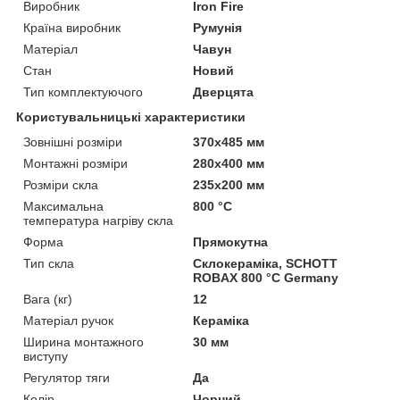
Виробник
Iron Fire
Країна виробник
Румунія
Матеріал
Чавун
Стан
Новий
Тип комплектуючого
Дверцята
Користувальницькі характеристики
Зовнішні розміри
370х485 мм
Монтажні розміри
280х400 мм
Розміри скла
235x200 мм
Максимальна
800 °C
температура нагріву скла
Форма
Прямокутна
Тип скла
Склокераміка, SCHOTT
ROBAX 800 °C Germany
Вага (кг)
12
Матеріал ручок
Кераміка
Ширина монтажного
30 мм
виступу
Регулятор тяги
Да
Колір
Чорний