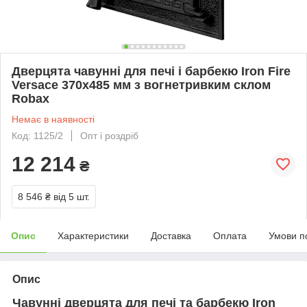
Дверцята чавунні для печі і барбекю Iron Fire
Versace 370х485 мм з вогнетривким склом
Robax
Немає в наявності
Код: 1125/2
Опт і роздріб
12 214
₴
8 546 ₴
від 5 шт.
Опис
Характеристики
Доставка
Оплата
Умови п
Опис
Чавунні дверцята для печі та барбекю Iron