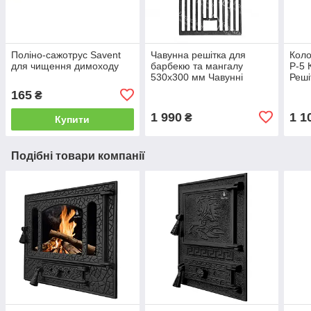
Поліно-сажотрус Savent
Чавунна решітка для
Коло
для чищення димоходу
барбекю та мангалу
Р-5 
530х300 мм Чавунні
Реші
решітки ГЛВТ Решіткак
мм К
165
₴
гриль для овочів та м'яса
№5
1 990
1 1
₴
Купити
Подібні товари компанії