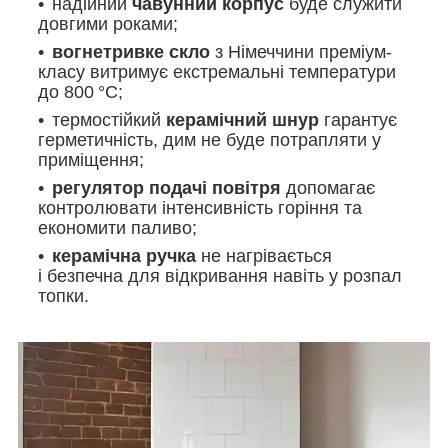
надійний
чавунний корпус
буде служити
довгими роками;
вогнетривке скло
з Німеччини преміум-
класу витримує екстремальні температури
до 800 °C;
термостійкий
керамічний шнур
гарантує
герметичність, дим не буде потрапляти у
приміщення;
регулятор подачі повітря
допомагає
контролювати інтенсивність горіння та
економити паливо;
керамічна ручка
не нагрівається
і безпечна для відкривання навіть у розпал
топки.