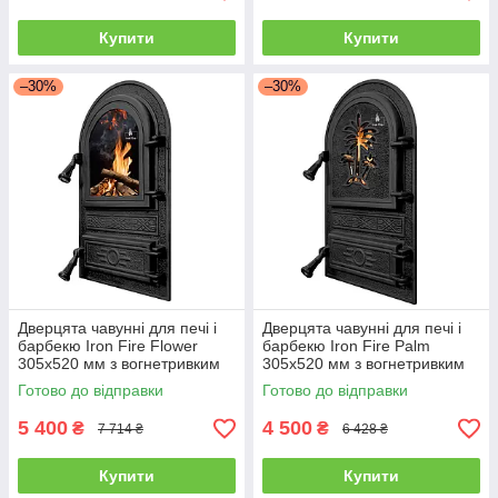
Купити
Купити
–30%
–30%
Дверцята чавунні для печі і
Дверцята чавунні для печі і
барбекю Iron Fire Flower
барбекю Iron Fire Palm
305х520 мм з вогнетривким
305х520 мм з вогнетривким
склом Robax
склом Robax
Готово до відправки
Готово до відправки
5 400
4 500
₴
₴
7 714 ₴
6 428 ₴
Купити
Купити