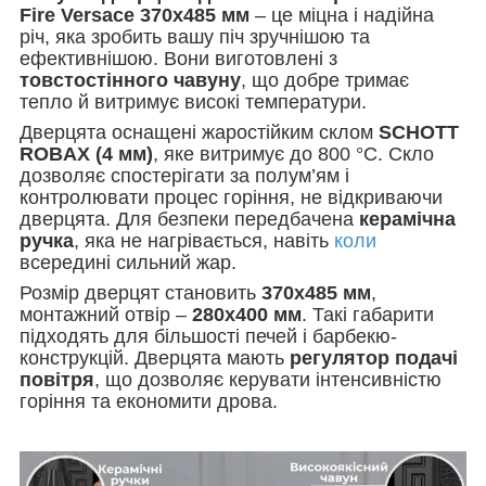
Fire Versace 370х485 мм
– це міцна і надійна
річ, яка зробить вашу піч зручнішою та
ефективнішою. Вони виготовлені з
товстостінного чавуну
, що добре тримає
тепло й витримує високі температури.
Дверцята оснащені жаростійким склом
SCHOTT
ROBAX (4 мм)
, яке витримує до 800 °C. Скло
дозволяє спостерігати за полум’ям і
контролювати процес горіння, не відкриваючи
дверцята. Для безпеки передбачена
керамічна
ручка
, яка не нагрівається, навіть
коли
всередині сильний жар.
Розмір дверцят становить
370х485 мм
,
монтажний отвір –
280х400 мм
. Такі габарити
підходять для більшості печей і барбекю-
конструкцій. Дверцята мають
регулятор подачі
повітря
, що дозволяє керувати інтенсивністю
горіння та економити дрова.