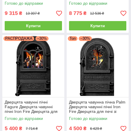
склом 460х560 мм
печі зі склом 460х500 мм
Готово до відправки
Готово до відправки
9 315
8 775
₴
₴
13 307 ₴
12 536 ₴
Купити
Купити
РАСПРОДАЖА
–30%
Топ
–30%
Дверцята чавунні пічні
Дверцята чавуннa пічнa Palm
Fagure Дверцята чавунні
Дверцята чавунні пічні Iron
пічні Iron Fire Дверцята для
Fire Дверцята для печі зі
печі зі склом 305х520 мм
склом 305х520 мм
Готово до відправки
Готово до відправки
5 400
4 500
₴
₴
7 714 ₴
6 429 ₴