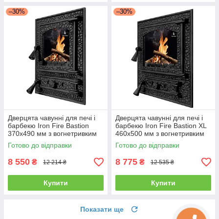
–30%
–30%
Дверцята чавунні для печі і
Дверцята чавунні для печі і
барбекю Iron Fire Bastion
барбекю Iron Fire Bastion XL
370х490 мм з вогнетривким
460х500 мм з вогнетривким
склом Robax
склом Robax
Готово до відправки
Готово до відправки
8 550
8 775
₴
₴
12 214 ₴
12 535 ₴
Купити
Купити
Показати ще