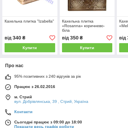
Кахельна плитка "Izabella"
Кахельна плитка
Кахе
«Rosanna» коричнево-
«Mel
біла
340
350
від
₴
від
₴
від
Купити
Купити
Про нас
95% позитивних з 240 відгуків за рік
Працює з 26.02.2016
м. Стрий
вул. Добрівлянська, 39 , Стрий, Україна
Контакти
Сьогодні працює з 09:00 до 18:00
Показати весь графік роботи