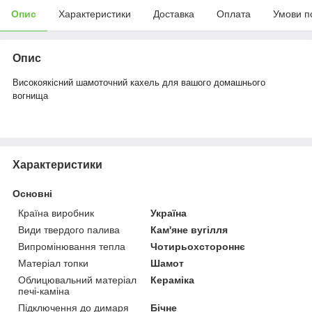
Опис
Характеристики
Доставка
Оплата
Умови п
Опис
Високоякісний шамоточний кахель для вашого домашнього
вогнища
Характеристики
Основні
Країна виробник
Україна
Види твердого палива
Кам'яне вугілля
Випромінювання тепла
Чотирьохстороннє
Матеріал топки
Шамот
Облицювальний матеріал
Кераміка
печі-каміна
Підключення до димаря
Бічне