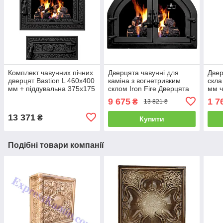
Комплект чавунних пічних
Дверцята чавунні для
Двер
дверцят Bastion L 460x400
каміна з вогнетривким
скла
мм + піддувальна 375х175
склом Iron Fire Дверцята
мм ч
мм Дверцята для барбекю
топкові чавунні Sabina
кухн
9 675
1 7
₴
13 821 ₴
Iron Fire
550х410 мм
13 371
₴
Купити
Подібні товари компанії