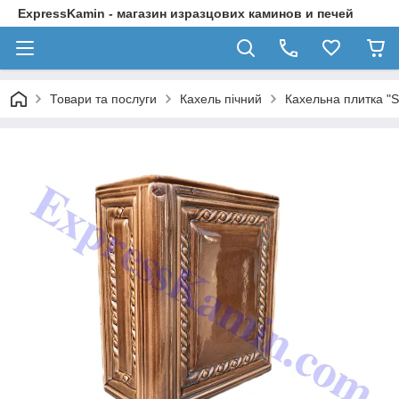
ExpressKamin - магазин изразцових каминов и печей
Товари та послуги
Кахель пічний
Кахельна плитка "St