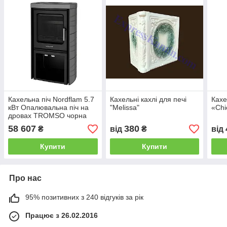
Кахельна піч Nordflam 5.7
Кахельні кахлі для печі
Кахе
кВт Опалювальна піч на
"Melissa"
«Chi
дровах TROMSO чорна
кахельні печі для
58 607
380
₴
від
₴
від
опалення будинку
Купити
Купити
Про нас
95% позитивних з 240 відгуків за рік
Працює з 26.02.2016