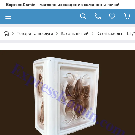
ExpressKamin - магазин изразцових каминов и печей
Товари та послуги
Кахель пічний
Кахлі кахельні "Lily"