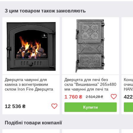
З цим товаром також замовляють
Дверцята чавунні для
Дверцята для печі без
Кон
каміна з вогнетривким
скла "Вишиванка" 265x480
очи
склом Iron Fire Дверцята
мм чавунні для печі та
HANS
топкові чавунні Style 50
кухні
1 760
422
₴
2 514,28 ₴
485х485 мм
12 536
₴
Купити
Подібні товари компанії