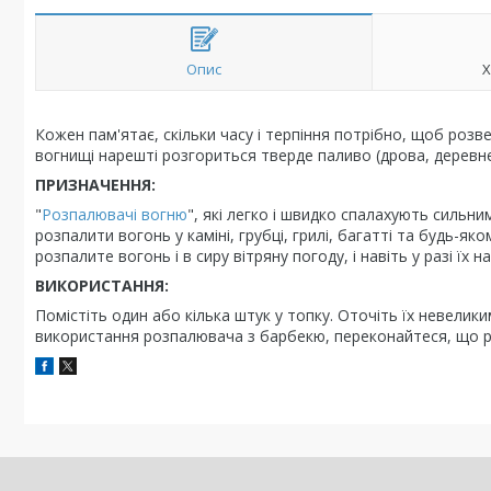
Опис
Х
Кожен пам'ятає, скільки часу і терпіння потрібно, щоб розве
вогнищі нарешті розгориться тверде паливо (дрова, деревне 
ПРИЗНАЧЕННЯ:
"
Розпалювачі вогню
", які легко і швидко спалахують сильни
розпалити вогонь у каміні, грубці, грилі, багатті та будь-я
розпалите вогонь і в сиру вітряну погоду, і навіть у разі їх 
ВИКОРИСТАННЯ:
Помістіть один або кілька штук у топку. Оточіть їх невелик
використання розпалювача з барбекю, переконайтеся, що р