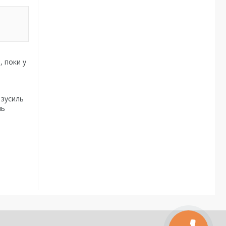
, поки у
 зусиль
ль