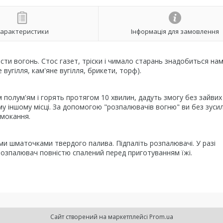
арактеристики
Інформація для замовлення
сти вогонь. Стос газет, тріски і чимало старань знадобиться нам
вугілля, кам'яне вугілля, брикети, торф).
м полум'ям і горять протягом 10 хвилин, дадуть змогу без зайвих
кому іншому місці. За допомогою "розпалювачів вогню" ви без зуси
намокання.
ими шматочками твердого палива. Підпаліть розпалювачі. У разі
озпалювач повністю спалений перед приготуванням їжі.
Сайт створений на маркетплейсі
Prom.ua