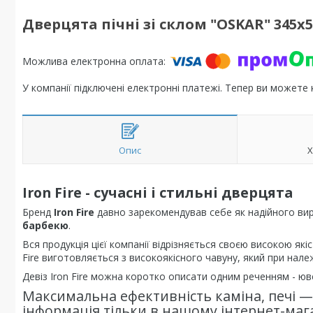
Дверцята пічні зі склом "OSKAR" 345х
У компанії підключені електронні платежі. Тепер ви можете
Опис
Х
Iron Fire - сучасні і стильні дверцята
Бренд
Iron Fire
давно зарекомендував себе як надійного ви
барбекю
.
Вся продукція цієї компанії відрізняється своєю високою які
Fire виготовляється з високоякісного чавуну, який при нал
Девіз Iron Fire можна коротко описати одним реченням - ю
Максимальна ефективність каміна, печі — 
інформація тільки в нашому інтернет-мага