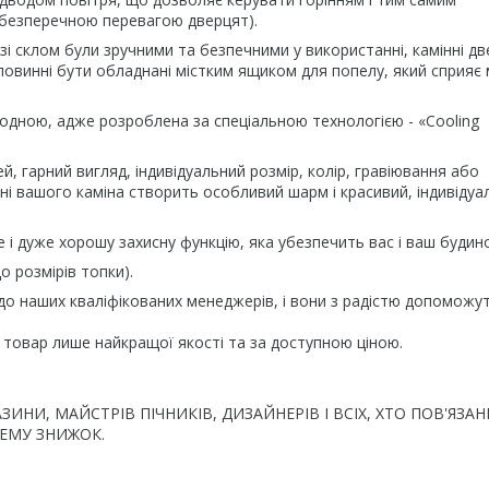
є безперечною перевагою дверцят).
 зі склом були зручними та безпечними у використанні, камінні д
 повинні бути обладнані містким ящиком для попелу, який сприяє
лодною, адже розроблена за спеціальною технологією - «Cooling
й, гарний вигляд, індивідуальний розмір, колір, гравіювання або
ні вашого каміна створить особливий шарм і красивий, індивідуа
е і дуже хорошу захисну функцію, яка убезпечить вас і ваш будино
о розмірів топки).
до наших кваліфікованих менеджерів, і вони з радістю допоможут
їм товар лише найкращої якості та за доступною ціною.
ИНИ, МАЙСТРІВ ПІЧНИКІВ, ДИЗАЙНЕРІВ І ВСІХ, ХТО ПОВ'ЯЗАН
ЕМУ ЗНИЖОК.