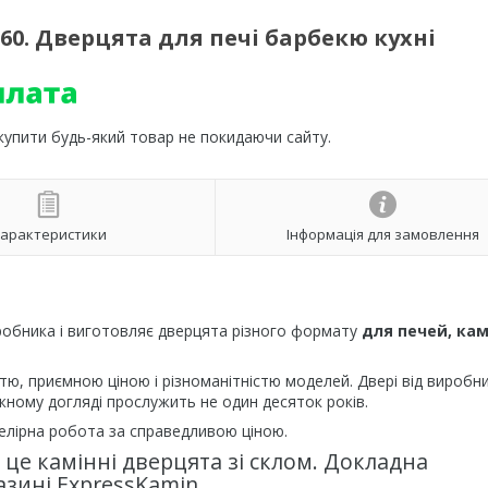
560. Дверцята для печі барбекю кухні
 купити будь-який товар не покидаючи сайту.
арактеристики
Інформація для замовлення
робника і виготовляє дверцята різного формату
для печей, кам
стю, приємною ціною і різноманітністю моделей. Двері від виробни
ежному догляді прослужить не один десяток років.
велірна робота за справедливою ціною.
це камінні дверцята зі склом. Докладна
зині ExpressKamin.