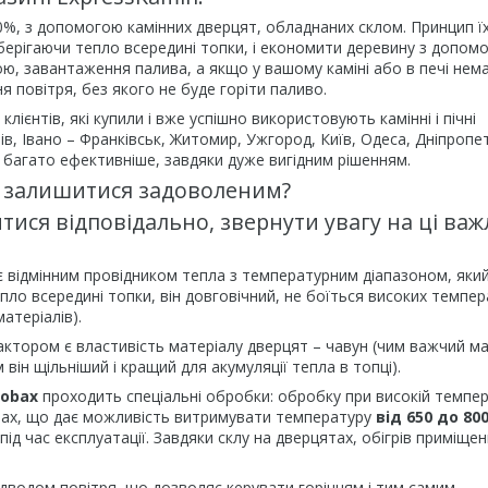
0%, з допомогою камінних дверцят, обладнаних склом. Принцип ї
 зберігаючи тепло всередині топки, і економити деревину з допом
ою, завантаження палива, а якщо у вашому каміні або в печі нем
 повітря, без якого не буде горіти паливо.
клієнтів, які купили і вже успішно використовують камінні і пічні
ьвів, Івано – Франківськ, Житомир, Ужгород, Київ, Одеса, Дніпропе
а багато ефективніше, завдяки дуже вигідним рішенням.
 і залишитися задоволеним?
тися відповідально, звернути увагу на ці важ
 є відмінним провідником тепла з температурним діапазоном, яки
ло всередині топки, він довговічний, не боїться високих темпер
атеріалів).
ктором є властивість матеріалу дверцят – чавун (чим важчий ма
він щільніший і кращий для акумуляції тепла в топці).
Robax
проходить спеціальні обробки: обробку при високій темпер
печах, що дає можливість витримувати температуру
від 650 до 80
ід час експлуатації. Завдяки склу на дверцятах, обігрів приміще
підводом повітря, що дозволяє керувати горінням і тим самим