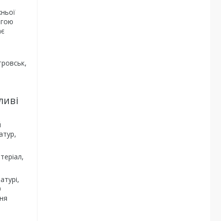
хньої
огою
ає
тровськ,
ливі
й
атур,
теріал,
атурі,
0
ння