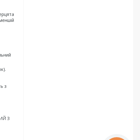
верцята
 меншій
льний
к).
ь з
ИЙ З