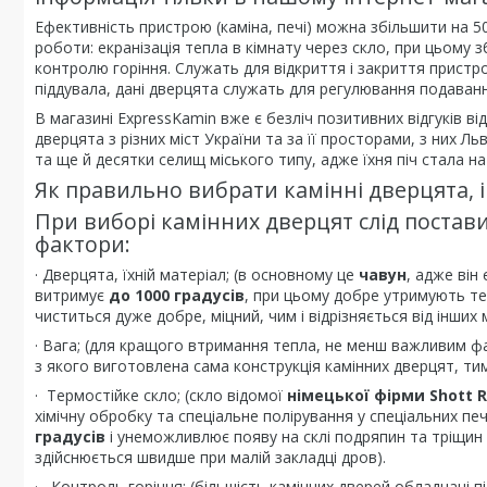
Ефективність пристрою (каміна, печі) можна збільшити на 5
роботи: екранізація тепла в кімнату через скло, при цьому
контролю горіння. Служать для відкриття і закриття пристр
піддувала, дані дверцята служать для регулювання подавання
В магазині ExpressKamin вже є безліч позитивних відгуків від 
дверцята з різних міст України та за її просторами, з них Л
та ще й десятки селищ міського типу, адже їхня піч стала н
Як правильно вибрати камінні дверцята,
При виборі камінних дверцят слід постави
фактори:
· Дверцята, їхній матеріал; (в основному це
чавун
, адже він
витримує
до 1000 градусів
, при цьому добре утримують теп
чиститься дуже добре, міцний, чим і відрізняється від інших м
· Вага; (для кращого втримання тепла, не менш важливим фа
з якого виготовлена сама конструкція камінних дверцят, тим 
· Термостійке скло; (скло відомої
німецької фірми Shott 
хімічну обробку та спеціальне полірування у спеціальних 
градусів
і унеможливлює появу на склі подряпин та тріщин п
здійснюється швидше при малій закладці дров).
· Контроль горіння; (більшість камінних дверей обладнані 