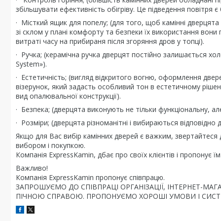
збільшувати ефективність обігріву. Це підведення повітря 
· Місткий ящик для попелу; (для того, щоб камінні дверцята
зі склом у плані комфорту та безпеки їх використання вони
витраті часу на прибираня після згоряння дров у топці).
· Ручка; (керамічна ручка дверцят постійно залишається хо
System»).
· Естетичність; (вигляд відкритого вогню, оформлення двере
візерунок, який задасть особливий тон в естетичному рішен
вид опалювальної конструкції).
· Безпека; (дверцята виконують не тільки функціональну, ал
· Розміри; (дверцята різноманітні і вибираються відповідно д
Якщо для Вас вибір камінних дверей є важким, звертайтеся 
вибором і покупкою.
Компанія ExpressKamin, дбає про своїх клієнтів і пропонує 
Важливо!
Компанія ExpressKamin пропонує співпрацю.
ЗАПРОШУЄМО ДО СПІВПРАЦІ ОРГАНІЗАЦІЇ, ІНТЕРНЕТ-МАГАЗ
ПІЧНОЮ СПРАВОЮ. ПРОПОНУЄМО ХОРОШІ УМОВИ І СИСТ