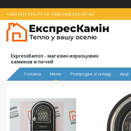
+380 (93) 535-77-16
+380 (44) 333-47-42
ExpressKamin - магазин изразцових
каминов и печей
Головна
Меню
Розпродаж зі складу
Акції