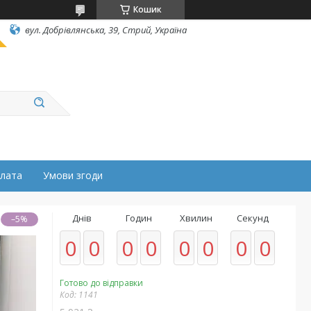
Кошик
вул. Добрівлянська, 39, Стрий, Україна
плата
Умови згоди
Днів
Годин
Хвилин
Секунд
–5%
0
0
0
0
0
0
0
0
Готово до відправки
Код:
1141