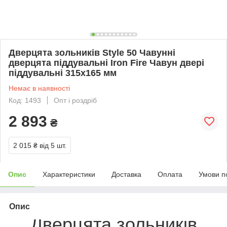
Дверцята зольників Style 50 Чавунні
дверцята піддувальні Iron Fire Чавун двері
піддувальні 315х165 мм
Немає в наявності
Код: 1493
Опт і роздріб
2 893
₴
2 015 ₴
від 5 шт.
Опис
Характеристики
Доставка
Оплата
Умови п
Опис
Дверцята зольників