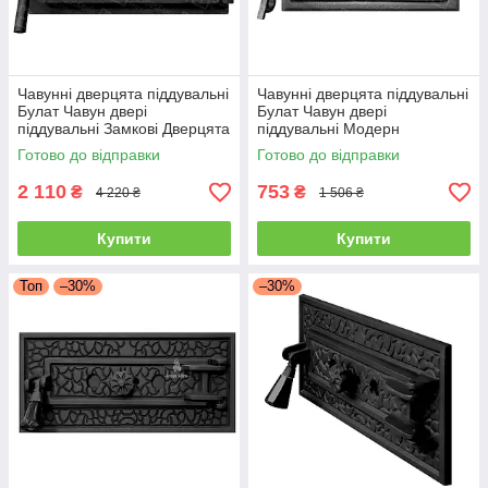
Чавунні дверцята піддувальні
Чавунні дверцята піддувальні
Булат Чавун двері
Булат Чавун двері
піддувальні Замкові Дверцята
піддувальні Модерн
зольників 330x190 мм
Дверцята зольників 265x165
Готово до відправки
Готово до відправки
мм
2 110
753
₴
₴
4 220 ₴
1 506 ₴
Купити
Купити
Топ
–30%
–30%