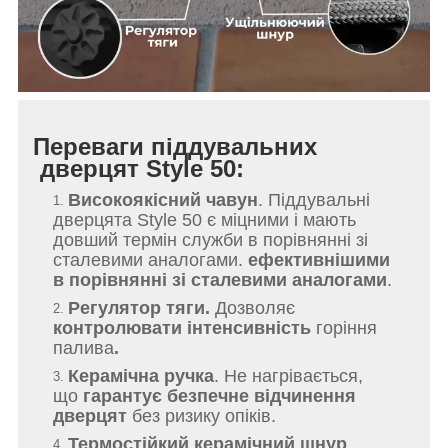
Переваги піддувальних
дверцят Style 50:
Високоякісний чавун
. Піддувальні
дверцята Style 50 є міцними і мають
довший термін служби в порівнянні зі
сталевими аналогами.
ефективнішими
в порівнянні зі сталевими аналогами
.
Регулятор тяги.
Дозволяє
контролювати інтенсивність
горіння
палива
.
Керамічна ручка
. Не нагрівається,
що
гарантує безпечне відчинення
дверцят
без ризику опіків.
Термостійкий керамічний шнур
.