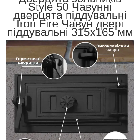
Style 50 Чавунні
дверцята піддувальні
Iron Fire Чавун двері
піддувальні 315х165 мм