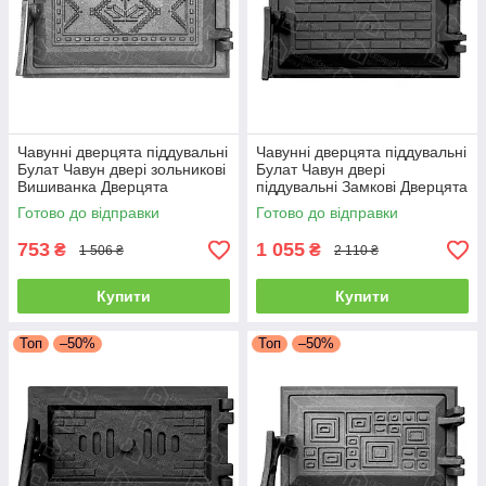
Чавунні дверцята піддувальні
Чавунні дверцята піддувальні
Булат Чавун двері зольникові
Булат Чавун двері
Вишиванка Дверцята
піддувальні Замкові Дверцята
піддувальні 265x165 мм
зольників 265x165 мм
Готово до відправки
Готово до відправки
753
1 055
₴
₴
1 506 ₴
2 110 ₴
Купити
Купити
Топ
–50%
Топ
–50%