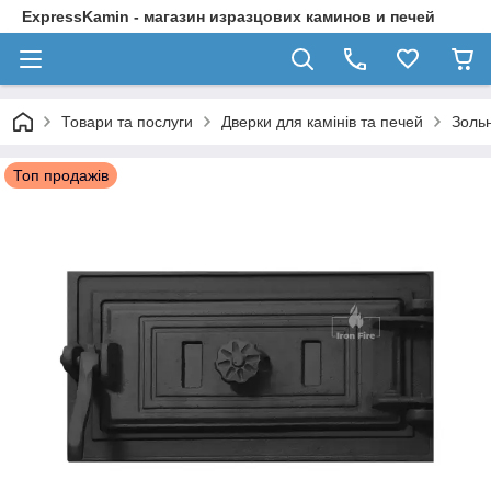
ExpressKamin - магазин изразцових каминов и печей
Товари та послуги
Дверки для камінів та печей
Зольн
Топ продажів