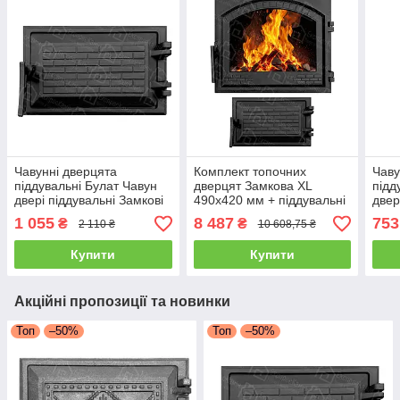
Чавунні дверцята
Комплект топочних
Чаву
піддувальні Булат Чавун
дверцят Замкова XL
підд
двері піддувальні Замкові
490x420 мм + піддувальні
двер
Дверцята зольників
Замкова 265x165 мм
Виш
1 055
8 487
753
₴
₴
2 110 ₴
10 608,75 ₴
265x165 мм
чавунні для печі та кухні
підд
Купити
Купити
Акційні пропозиції та новинки
Топ
–50%
Топ
–50%