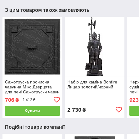
З цим товаром також замовляють
Сажотруска прочисна
Набір для каміна Bonfire
Нерж
чавунна Мікс Дверцята
Лицар золотий/чорний
суші
для печі Сажотруски чавун
печі
Сажочистка пічна 170х170
драб
706
923
₴
1 412 ₴
мм
нерж
2 730
₴
Купити
Подібні товари компанії