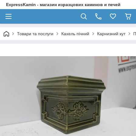
ExpressKamin - магазин изразцових каминов и печей
Товари та послуги
Кахель пічний
Карнизний кут
П