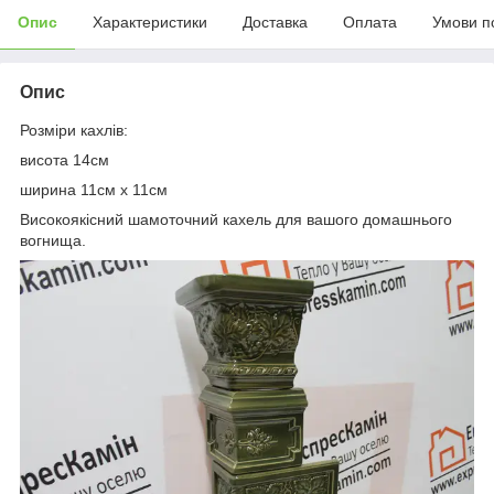
Опис
Характеристики
Доставка
Оплата
Умови п
Опис
Розміри кахлів:
висота 14см
ширина 11см х 11см
Високоякісний шамоточний кахель для вашого домашнього
вогнища.