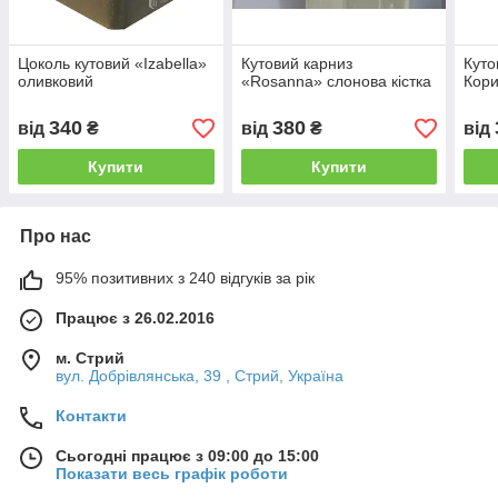
Цоколь кутовий «Izabella»
Кутовий карниз
Куто
оливковий
«Rosanna» слонова кістка
Кори
340
380
від
₴
від
₴
від
Купити
Купити
Про нас
95% позитивних з 240 відгуків за рік
Працює з 26.02.2016
м. Стрий
вул. Добрівлянська, 39 , Стрий, Україна
Контакти
Сьогодні працює з 09:00 до 15:00
Показати весь графік роботи