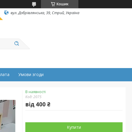
Кошик
вул. Добрівлянська, 39, Стрий, Україна
плата
Умови згоди
В наявності
Код:
2075
від
400 ₴
Купити