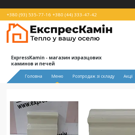
+380 (93) 535-77-16
+380 (44) 333-47-42
ExpressKamin - магазин изразцових
каминов и печей
Головна
Меню
Розпродаж зі складу
Акції