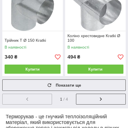
Коліно хрестовидне Kratki Ø
Трійник T Ø 150 Kratki
100
В наявності
В наявності
340
494
₴
₴
Купити
Купити
Показати ще
1
/ 4
Терморукав - це гнучкий теплоізоляційний
матеріал, який використовується для
збереження тепла і захисту від холоду в різних