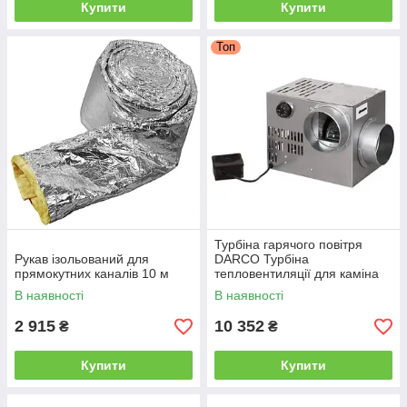
Купити
Купити
Топ
Турбіна гарячого повітря
Рукав ізольований для
DARCO Турбіна
прямокутних каналів 10 м
тепловентиляції для каміна
490 м³/год Турбіна для
В наявності
В наявності
каміна DARCO AN1
2 915
10 352
₴
₴
Купити
Купити