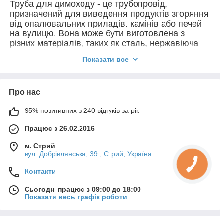
Труба для димоходу - це трубопровід,
призначений для виведення продуктів згоряння
від опалювальних приладів, камінів або печей
на вулицю. Вона може бути виготовлена з
різних матеріалів, таких як сталь, нержавіюча
сталь.
Показати все
Емальована сталь - це один з можливих
матеріалів для виготовлення труб для
димоходу. Цей матеріал є достатньо міцним та
стійким до корозії, що робить його популярним в
Про нас
будівництві. Емальована сталь може бути
95% позитивних з 240 відгуків за рік
використана для труб різного діаметру, залежно
від обсягу продуктів згоряння, які потрібно
Працює з 26.02.2016
відведені.
Труба для димоходу з емальованої сталі
м. Стрий
складається з великої кількості з'єднувальних
вул. Добрівлянська, 39 , Стрий, Україна
елементів, які забезпечують міцність та стійкість
конструкції. Емальована сталь надійно захищає
Контакти
внутрішню поверхню труби від корозії та інших
Сьогодні працює з 09:00 до 18:00
видів зносу, що збільшує термін експлуатації
Показати весь графік роботи
труби.
Труби для димоходу бувають різного діаметру в
залежності від потужності та обсягу продуктів