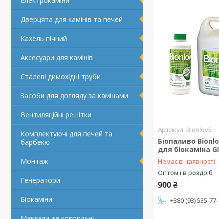
Електрокаміни
Дверцята для камінів та печей
Кахель пічний
Аксесуари для камінів
Сталеві димохідні труби
Засоби для догляду за камінами
Вентиляційні решітки
Bionlov5
Комплектуючі для печей та
Біопаливо Bionl
барбекю
для біокаміна GI
Монтаж
Немає в наявності
Оптом і в роздріб
Генератори
900 ₴
Біокаміни
+380 (93) 535-77
Мангали та коптильні