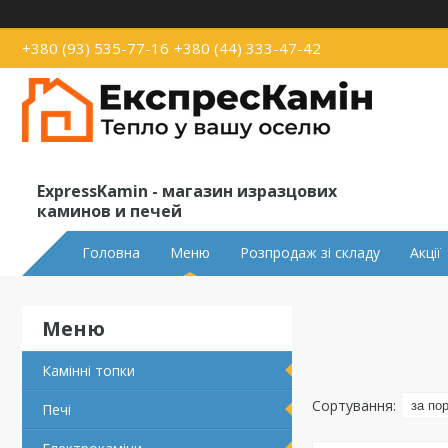
+380 (93) 535-77-16
+380 (44) 333-47-42
ExpressKamin - магазин изразцових
каминов и печей
Головна
Меню
Розпродаж зі складу
Акції
Камінні топки
Печі