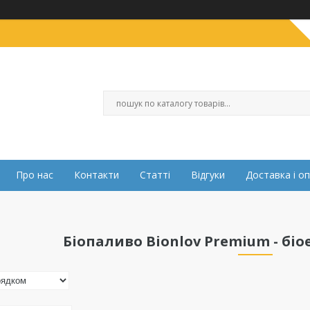
Про нас
Контакти
Статті
Відгуки
Доставка і о
Біопаливо Bionlov Premium - бі