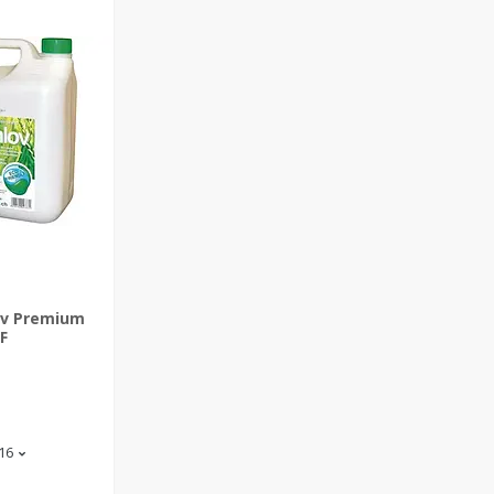
ov Premium
F
-16