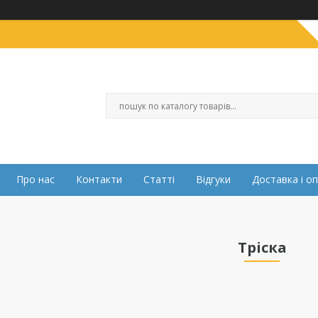
Про нас
Контакти
Статті
Відгуки
Доставка і о
Тріска