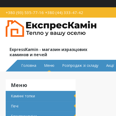
+380 (93) 535-77-16
+380 (44) 333-47-42
ExpressKamin - магазин изразцових
каминов и печей
Головна
Меню
Розпродаж зі складу
Акції
Камінні топки
Печі