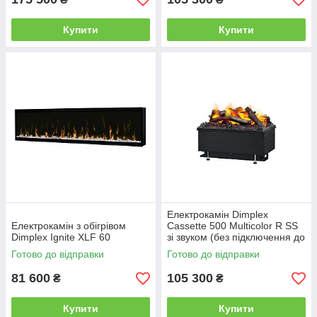
Купити
Купити
Електрокамін Dimplex
Електрокамін з обігрівом
Cassette 500 Multicolor R SS
Dimplex Ignite XLF 60
зі звуком (без підключення до
води, з дровами NEW)
Готово до відправки
Готово до відправки
81 600
105 300
₴
₴
Купити
Купити