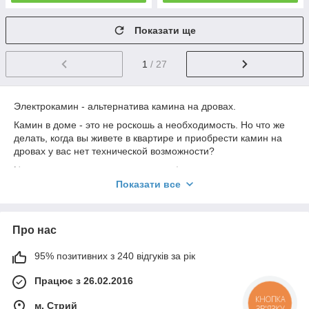
Показати ще
1
/ 27
Электрокамин - альтернатива камина на дровах.
Камин в доме - это не роскошь а необходимость. Но что же
делать, когда вы живете в квартире и приобрести камин на
дровах у вас нет технической возможности?
На помощь приходит электрокамин!
Показати все
Камин для квартиры, а именно электрокамин - это
возможность наслаждаться реалистичной имитацией
пламени и существенно экономить на отоплении, ведь
электрокамины могут обогреть площадь до 40 кв. м.
Про нас
Зараз на ринку існує безліч різних моделей електрокамінів
95% позитивних з 240 відгуків за рік
під будь-який стиль: модерн, етно, хай - тек і т. д. де ви
зможете обов'язково придбати для свого будинку.
Працює з 26.02.2016
дешево Купити електрокамін не зараз чимось фантастичним,
КНОПКА
адже виробники намагаються чим більше задовольнити
м. Стрий
ЗВ'ЯЗКУ