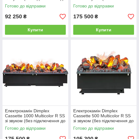
води, без дров)
підключення до води, з
Готово до відправки
Готово до відправки
дровами NEW)
92 250
175 500
₴
₴
Купити
Купити
Електрокамін Dimplex
Електрокамін Dimplex
Cassette 1000 Multicolor R SS
Cassette 500 Multicolor R SS
зі звуком (без підключення до
зі звуком (без підключення до
води, з дровами)
води, з дровами)
Готово до відправки
Готово до відправки
175 500
105 300
₴
₴