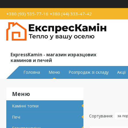
+380 (93) 535-77-16
+380 (44) 333-47-42
ExpressKamin - магазин изразцових
каминов и печей
Головна
Меню
Розпродаж зі складу
Акції
Камінні топки
Печі