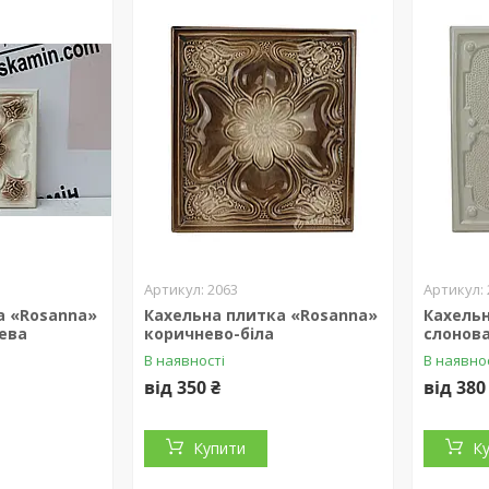
2063
а «Rosanna»
Кахельна плитка «Rosanna»
Кахельн
ева
коричнево-біла
слонова
В наявності
В наявно
від 350 ₴
від 380
Купити
К