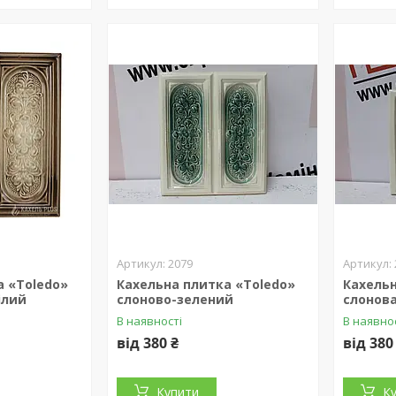
2079
а «Toledo»
Кахельна плитка «Toledo»
Кахельн
ілий
слоново-зелений
слонова
В наявності
В наявно
від 380 ₴
від 380
Купити
К