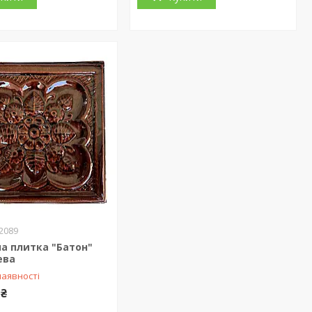
2089
а плитка "Батон"
ева
наявності
 ₴