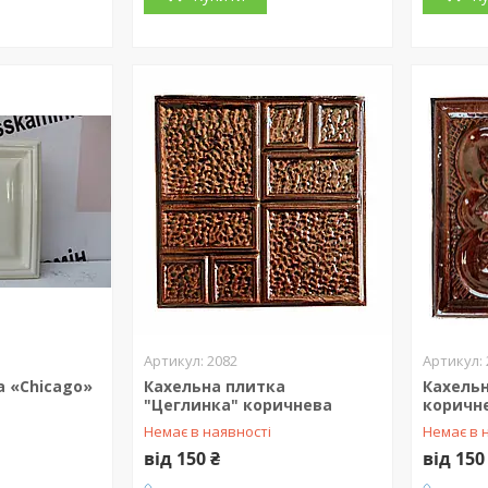
2082
а «Chicago»
Кахельна плитка
Кахельн
"Цеглинка" коричнева
коричн
Немає в наявності
Немає в 
від 150 ₴
від 150