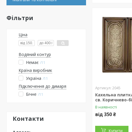
Фільтри
Ціна
Водяний контур
Немає
11
Країна виробник
Україна
11
Підключення до димаря
2045
Бічне
11
Кахельна плитк
св. Коричнево-б
В наявності
від 350 ₴
Контакти
Купити