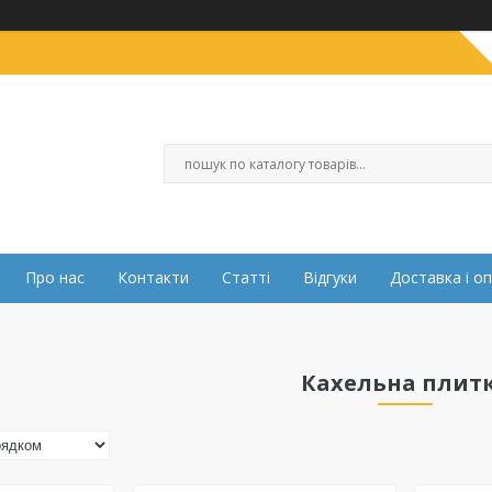
Про нас
Контакти
Статті
Відгуки
Доставка і о
Кахельна плит