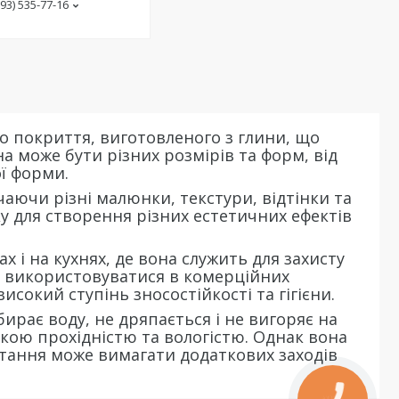
(93) 535-77-16
го покриття, виготовленого з глини, що
а може бути різних розмірів та форм, від
ї форми.
аючи різні малюнки, текстури, відтінки та
ку для створення різних естетичних ефектів
 і на кухнях, де вона служить для захисту
же використовуватися в комерційних
сокий ступінь зносостійкості та гігієни.
бирає воду, не дряпається і не вигоряє на
окою прохідністю та вологістю. Однак вона
стання може вимагати додаткових заходів