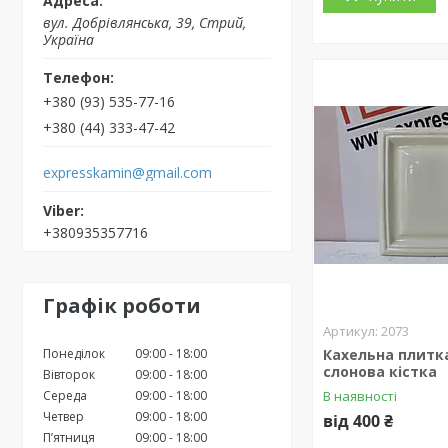
вул. Добрівлянська, 39, Стрий,
Україна
+380 (93) 535-77-16
+380 (44) 333-47-42
expresskamin@gmail.com
+380935357716
Графік роботи
2073
Понеділок
09:00
18:00
Кахельна плитк
слонова кістка
Вівторок
09:00
18:00
Середа
09:00
18:00
В наявності
Четвер
09:00
18:00
від 400 ₴
Пʼятниця
09:00
18:00