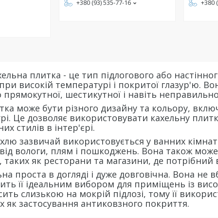
+380 (93) 535-77-16
+380 
ельна плитка - це тип підлогового або настінно
ри високій температурі і покритої глазур'ю. Вон
о прямокутної, шестикутної і навіть неправильно
ка може бути різного дизайну та кольору, включ
урі. Це дозволяє використовувати кахельну плит
их стилів в інтер'єрі.
хлю зазвичай використовується у ванних кімнатах
и від вологи, плям і пошкоджень. Вона також мо
таких як ресторани та магазини, де потрібний ви
на проста в догляді і дуже довговічна. Вона не в
бить її ідеальним вибором для приміщень із вис
сить слизькою на мокрій підлозі, тому її викори
их як застосування антиковзного покриття.