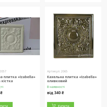
2057
2065
а плитка «Izabella»
Кахельна плитка «Izabella»
 кістка
оливковий
сті
В наявності
 ₴
від 340 ₴
упити
Купити