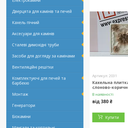
Електрокаміни
Дверцята для камінів та печей
Кахель пічний
Аксесуари для камінів
Сталеві димохідні труби
Засоби для догляду за камінами
Вентиляційні решітки
2031
Комплектуючі для печей та
Кахельна плитк
барбекю
слоново-коричн
Монтаж
В наявності
від 380 ₴
Генератори
Біокаміни
Купити
Мангали та коптильні