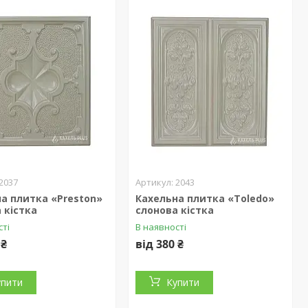
2037
2043
а плитка «Preston»
Кахельна плитка «Toledo»
 кістка
слонова кістка
сті
В наявності
 ₴
від 380 ₴
упити
Купити