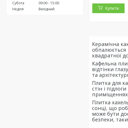
Субота
09:00
15:00
Купити
Неділя
Вихідний
Керамічна ках
обпалюється п
квадратної д
Кафельна плит
відтінки глаз
та архітектурн
Плитка для ка
стін і підлог
приміщеннях, 
Плитка кахель
сонці, що ро
може бути до
безпеки, так