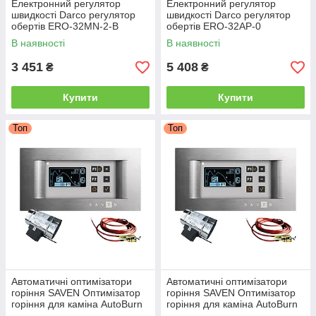
Електронний регулятор
Електронний регулятор
швидкості Darco регулятор
швидкості Darco регулятор
обертів ERO-32MN-2-B
обертів ERO-32AP-0
регулятор обертів для
регулятор обертів для
В наявності
В наявності
камінної турбіни
камінної турбіни
3 451
5 408
₴
₴
Купити
Купити
Топ
Топ
Автоматичні оптимізатори
Автоматичні оптимізатори
горіння SAVEN Оптимізатор
горіння SAVEN Оптимізатор
горіння для каміна AutoBurn
горіння для каміна AutoBurn
100 Автоматика керування
120 Автоматика керування