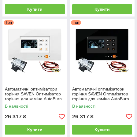
Купити
Купити
Топ
Топ
Автоматичні оптимізатори
Автоматичні оптимізатори
горіння SAVEN Оптимізатор
горіння SAVEN Оптимізатор
горіння для каміна AutoBurn
горіння для каміна AutoBurn
100 Автоматика керування
100 Автоматика керування
В наявності
В наявності
горінням Білий
горінням Чорний
26 317
26 317
₴
₴
Купити
Купити