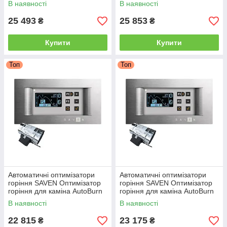
В наявності
В наявності
горінням
горінням
25 493
25 853
₴
₴
Купити
Купити
Топ
Топ
Автоматичні оптимізатори
Автоматичні оптимізатори
горіння SAVEN Оптимізатор
горіння SAVEN Оптимізатор
горіння для каміна AutoBurn
горіння для каміна AutoBurn
100 Автоматика керування
120 Автоматика керування
В наявності
В наявності
горінням
горінням
22 815
23 175
₴
₴