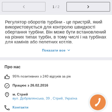
1
/ 2
Регулятор оборотів турбіни - це пристрій, який
використовується для контролю швидкості
обертання турбіни. Він може бути встановлений
на різних типах турбін, в тому числі і на турбінах
для камінів або пелетних котлів.
Регулятор оборотів турбіни дозволяє
Показати все
контролювати швидкість обертання турбіни
відповідно до потреби і забезпечувати
оптимальний рівень роботи системи. Він може
бути використаний для регулювання тиску,
Про нас
об'єму повітря або палива, яке поступає до
95% позитивних з 240 відгуків за рік
турбіни. Це дозволяє досягти максимальної
ефективності роботи турбіни та забезпечити
Працює з 26.02.2016
економію палива.
Отже, регулятор оборотів турбіни є важливим
м. Стрий
компонентом системи та дозволяє забезпечити
вул. Добрівлянська, 39 , Стрий, Україна
оптимальну ефективність роботи турбіни та
економію палива.
Контакти