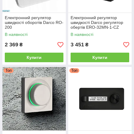
Електронний регулятор
Електронний регулятор
швидкості оборотів Darco RO-
швидкості Darco регулятор
200
обертів ERO-32MN-1-CZ
регулятор обертів для
В наявності
В наявності
камінної турбіни
2 369
3 451
₴
₴
Купити
Купити
Топ
Топ