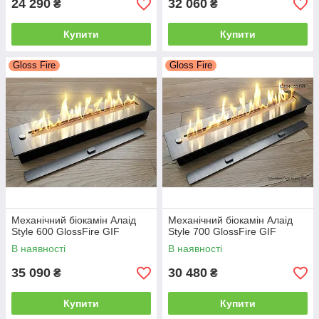
24 290
32 060
₴
₴
Купити
Купити
Gloss Fire
Gloss Fire
Механічний біокамін Алаід
Механічний біокамін Алаід
Style 600 GlossFire GIF
Style 700 GlossFire GIF
В наявності
В наявності
35 090
30 480
₴
₴
Купити
Купити