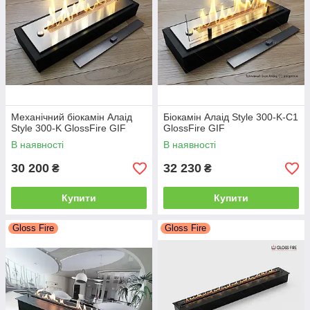
Механічний біокамін Алаід
Біокамін Алаід Style 300-K-C1
Style 300-K GlossFire GIF
GlossFire GIF
В наявності
В наявності
30 200
32 230
₴
₴
Купити
Купити
Gloss Fire
Gloss Fire