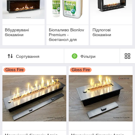
Вбудовувані
Біопаливо Bionlov
Підлогові
біокаміни
Premium -
біокаміни
біоетанол для
каміна
Сортування
0
Фільтри
Gloss Fire
Gloss Fire