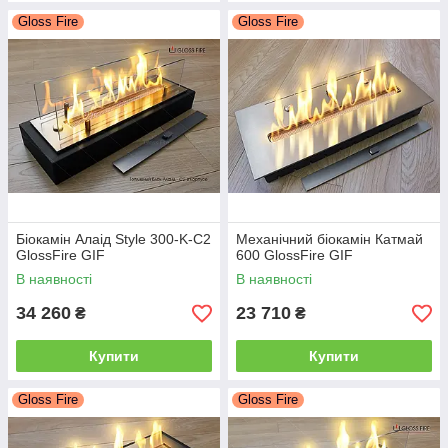
Gloss Fire
Gloss Fire
Біокамін Алаід Style 300-K-C2
Механічний біокамін Катмай
GlossFire GIF
600 GlossFire GIF
В наявності
В наявності
34 260
23 710
₴
₴
Купити
Купити
Gloss Fire
Gloss Fire