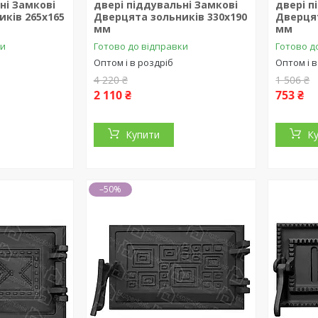
ні Замкові
двері піддувальні Замкові
двері п
ків 265x165
Дверцята зольників 330x190
Дверцят
мм
мм
ки
Готово до відправки
Готово д
Оптом і в роздріб
Оптом і в
4 220 ₴
1 506 ₴
2 110 ₴
753 ₴
Купити
К
–50%