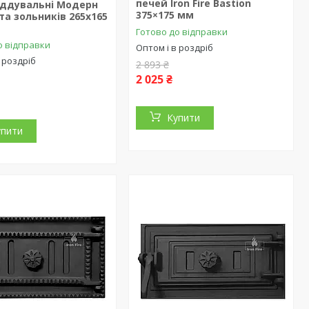
печей Iron Fire Bastion
іддувальні Модерн
375×175 мм
а зольників 265x165
Готово до відправки
о відправки
Оптом і в роздріб
 роздріб
2 893 ₴
2 025 ₴
Купити
упити