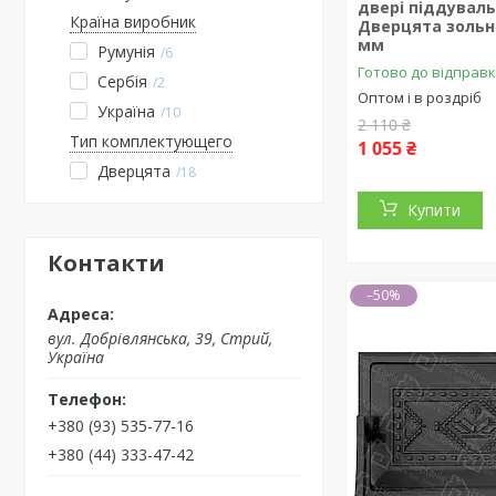
двері піддуваль
Країна виробник
Дверцята зольни
мм
Румунія
6
Готово до відправ
Сербія
2
Оптом і в роздріб
Україна
10
2 110 ₴
Тип комплектующего
1 055 ₴
Дверцята
18
Купити
Контакти
–50%
вул. Добрівлянська, 39, Стрий,
Україна
+380 (93) 535-77-16
+380 (44) 333-47-42