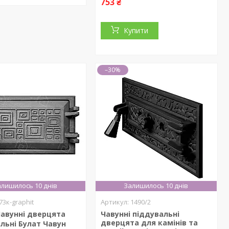
753 ₴
Купити
–30%
лишилось 10 днів
Залишилось 10 днів
73к-graphit
1490/2
авунні дверцята
Чавунні піддувальні
дверцята для камінів та
льні Булат Чавун