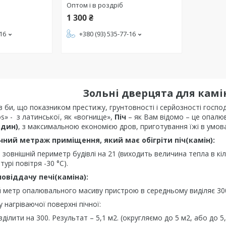
Оптом і в роздріб
1 300 ₴
-16
+380 (93) 535-77-16
Зольні дверцята для камі
в би, що показником престижу, грунтовності і серйозності госпо
os» - з латинської, як «вогнище»,
Піч
– як Вам відомо – це опалюв
один)
, з максимальною економією дров, приготування їжі в умовах
чний метраж приміщення, який має обігріти піч(камін):
зовнішній периметр будівлі на 21 (виходить величина тепла в кіло
урі повітря -30 °C).
овіддачу печі(каміна):
 метр опалювального масиву пристрою в середньому виділяє 30
нагріваючої поверхні пічної:
зділити на 300. Результат – 5,1 м2. (округляємо до 5 м2, або до 5,