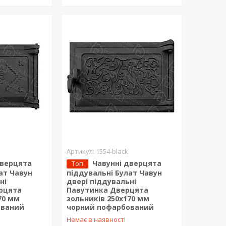
1554-black
дверцята
Чавунні дверцята
Топ
ат Чавун
піддувальні Булат Чавун
ні
двері піддувальні
рцята
Павутинка Дверцята
70 мм
зольників 250x170 мм
ований
чорний пофарбований
Немає в наявності