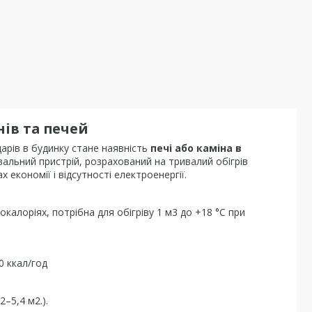
нів та печей
дарів в будинку стане наявність
печі або каміна в
альний пристрій, розрахований на тривалий обігрів
 економії і відсутності електроенергії.
калоріях, потрібна для обігріву 1 м3 до +18 °C при
0 ккал/год
2–5,4 м2.).