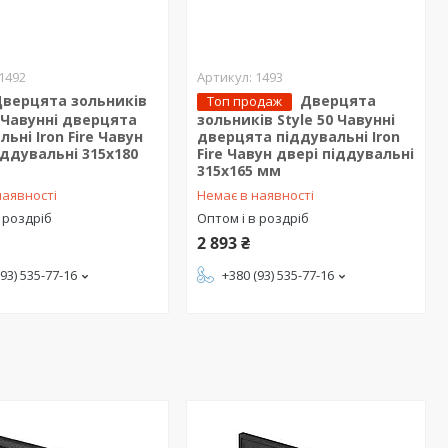
1492
1493
верцята зольників
Дверцята
Топ продаж
5 Чавунні дверцята
зольників Style 50 Чавунні
льні Iron Fire Чавун
дверцята піддувальні Iron
іддувальні 315x180
Fire Чавун двері піддувальні
315х165 мм
наявності
Немає в наявності
 роздріб
Оптом і в роздріб
2 893 ₴
(93) 535-77-16
+380 (93) 535-77-16