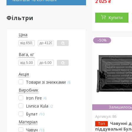
2 025 ₴
Фільтри
Купити
Ціна
–50%
Вага, кг
Акція
Товари зі знижками
8
Виробник
Iron Fire
6
Livnica Kula
2
Залишилось 
Булат
10
86
Матеріал
Чавунні 
Топ
піддувальні Бул
Чавун
18