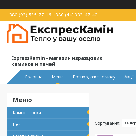
+380 (93) 535-77-16
+380 (44) 333-47-42
ExpressKamin - магазин изразцових
каминов и печей
Головна
Меню
Розпродаж зі складу
Акції
Камінні топки
Печі