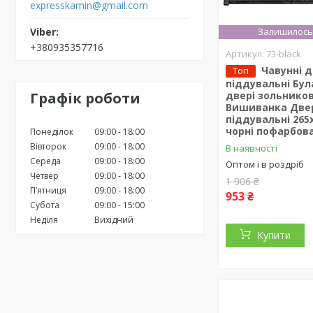
expresskamin@gmail.com
Залишилось 
+380935357716
73-black
Чавунні 
Топ
піддувальні Бул
Графік роботи
двері зольников
Вишиванка Две
піддувальні 265
чорні пофарбова
Понеділок
09:00
18:00
Вівторок
09:00
18:00
В наявності
Середа
09:00
18:00
Оптом і в роздріб
Четвер
09:00
18:00
1 906 ₴
Пʼятниця
09:00
18:00
953 ₴
Субота
09:00
15:00
Неділя
Вихідний
Купити