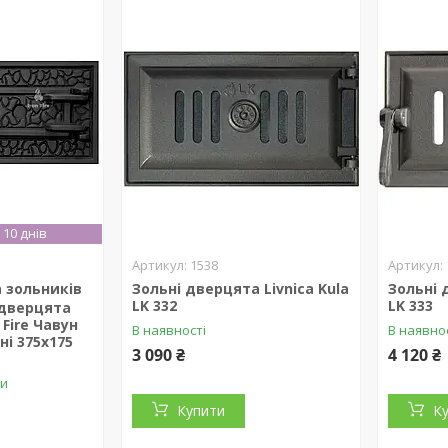
10 днів
1538
 зольників
Зольні дверцята Livniсa Kula
Зольні 
LK 332
LK 333
 дверцята
 Fire Чавун
В наявності
В наявно
ні 375x175
3 090 ₴
4 120 ₴
ки
Купити
К