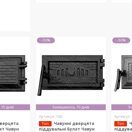
–50%
–50%
10 днів
Залишилось 10 днів
За
100
дверцята
Чавунні дверцята
Ч
Топ
Топ
ат Чавун
піддувальні Булат Чавун
піддува