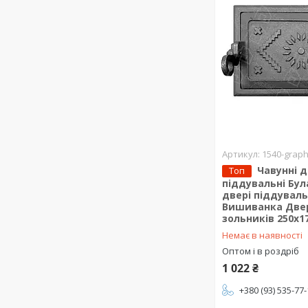
1540-graph
Чавунні 
Топ
піддувальні Бул
двері піддуваль
Вишиванка Две
зольників 250x1
Немає в наявності
Оптом і в роздріб
1 022 ₴
+380 (93) 535-77