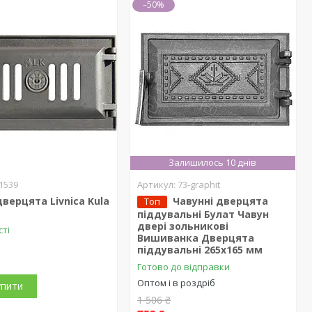
–50%
Залишилось 10 днів
1539
73-graphit
дверцята Livnica Kula
Чавунні дверцята
Топ
піддувальні Булат Чавун
двері зольникові
сті
Вишиванка Дверцята
піддувальні 265x165 мм
Готово до відправки
Оптом і в роздріб
упити
1 506 ₴