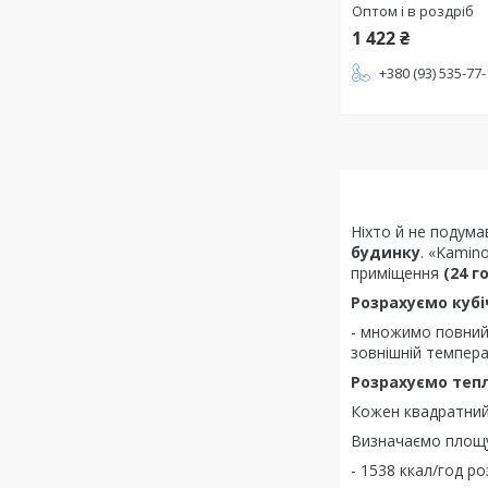
Оптом і в роздріб
1 422 ₴
+380 (93) 535-77
Ніхто й не подума
будинку
. «Kamin
приміщення
(24 г
Розрахуємо кубі
- множимо повний 
зовнішній температ
Розрахуємо тепл
Кожен квадратний
Визначаємо площу 
- 1538 ккал/год ро