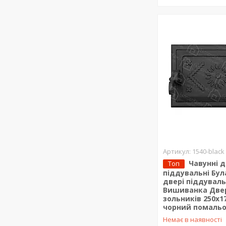
1540-black
Чавунні 
Топ
піддувальні Бул
двері піддуваль
Вишиванка Две
зольників 250x1
чорний помаль
Немає в наявності