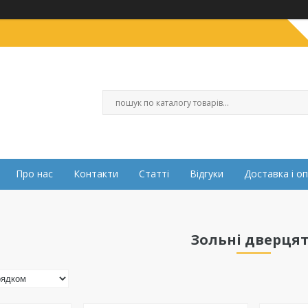
Про нас
Контакти
Статті
Відгуки
Доставка і о
Зольні дверця