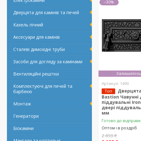
Електрокаміни
–30%
Дверцята для камінів та печей
Кахель пічний
Аксесуари для камінів
Сталеві димохідні труби
Засоби для догляду за камінами
Залишилось 
Вентиляційні решітки
1490
Комплектуючі для печей та
Дверцята
Топ
барбекю
Bastion Чавунні
піддувальні Iron
Монтаж
двері піддуваль
мм
Генератори
Готово до відправ
Оптом і в роздріб
Біокаміни
2 893 ₴
Мангали та коптильні