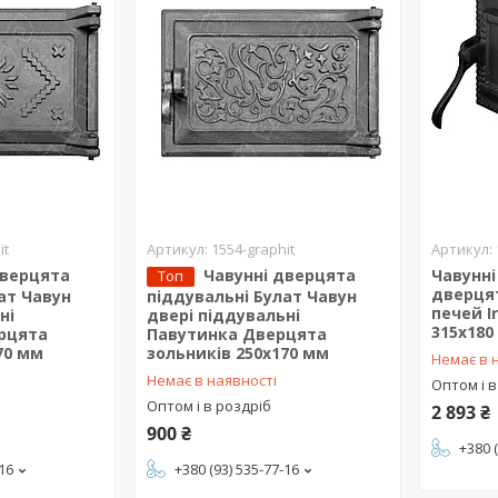
it
1554-graphit
дверцята
Чавунні дверцята
Чавунні
Топ
дверцят
ат Чавун
піддувальні Булат Чавун
печей Ir
ні
двері піддувальні
315x180
рцята
Павутинка Дверцята
70 мм
зольників 250x170 мм
Немає в 
Немає в наявності
Оптом і в
Оптом і в роздріб
2 893 ₴
900 ₴
+380 
-16
+380 (93) 535-77-16