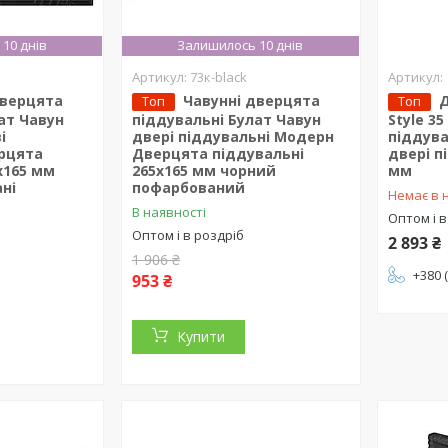
10 днів
Залишилось 10 днів
73к-black
дверцята
Чавунні дверцята
Д
Топ
Топ
ат Чавун
піддувальні Булат Чавун
Style 3
і
двері піддувальні Модерн
піддува
рцята
Дверцята піддувальні
двері п
x165 мм
265x165 мм чорний
мм
ні
пофарбований
Немає в 
В наявності
Оптом і в
Оптом і в роздріб
2 893 ₴
1 906 ₴
+380 
953 ₴
Купити