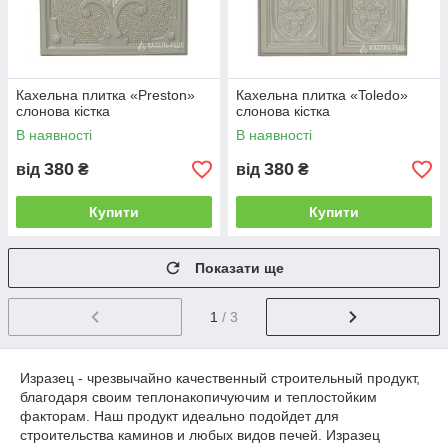
Кахельна плитка «Preston»
Кахельна плитка «Toledo»
слонова кістка
слонова кістка
В наявності
В наявності
380
380
від
₴
від
₴
Купити
Купити
Показати ще
1
/ 3
Изразец - чрезвычайно качественный строительный продукт,
благодаря своим теплонакопичуючим и теплостойким
факторам. Наш продукт идеально подойдет для
строительства каминов и любых видов печей. Изразец