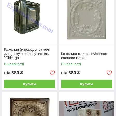
Кахельні (изразцовие) печі
для дому кахельну кахель
Кахельна плитка «Melissa»
"Chicago"
слонова кістка
В наявності
В наявності
380
380
від
₴
від
₴
Купити
Купити