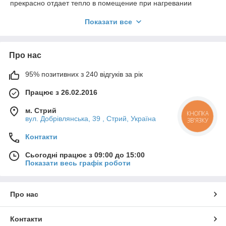
прекрасно отдает тепло в помещение при нагревании
камина или печи, которое является полезным для здоровья.
Показати все
Купить изразец на нашем сайте, вы можете не переживать о
качестве продукта, ведь наш изразец привезенный из лучших
фабрик мира. Можно посмотреть фото плитки на страницах
нашего сайта, а наши дизайнеры и мастера выполнят Ваш
Про нас
заказ, как лучше и вы обязательно будете довольны
результатом.
95% позитивних з 240 відгуків за рік
Для того, чтобы купить изразец вам достаточно всего лишь
Працює з 26.02.2016
знать нужную вам модель, цвет и вид. Если же вам трудно
прийти к согласию по выборе изразцу - наш менеджер
м. Стрий
обязательно вам поможет.
КНОПКА
вул. Добрівлянська, 39 , Стрий, Україна
ЗВ'ЯЗКУ
Купить изразец можно в нашем интернет - магазине или в
городе Стрый, Львов, Дрогобыч.
Контакти
Також, якщо ви не знаєте, який кахель для печі вибрати для
Сьогодні працює з 09:00 до 15:00
вашого будинку або для кімнати ми зможемо для вас
Показати весь графік роботи
підібрати відповідне дизайнерське рішення
Про нас
Контакти