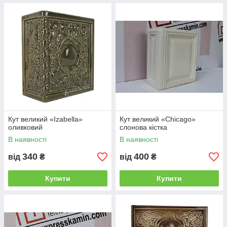
Кут великий «Izabella»
Кут великий «Chicago»
оливковий
слонова кістка
В наявності
В наявності
340
400
від
₴
від
₴
Купити
Купити