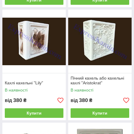
Купити
Купити
Пічний кахель або кахельні
Кахлі кахельні "Lily"
кахлі "Aristokrat"
В наявності
В наявності
380
380
від
₴
від
₴
Купити
Купити