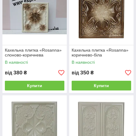
Кахельна плитка «Rosanna»
Кахельна плитка «Rosanna»
слоново-коричнева
коричнево-біла
В наявності
В наявності
380
350
від
₴
від
₴
Купити
Купити