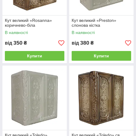
Кут великий «Rosanna»
Кут великий «Preston»
коричнево-біла
слонова кістка
В наявності
В наявності
350
380
від
₴
від
₴
Купити
Купити
Кут великий «Toledo»
Кут великий «Toledo» св.