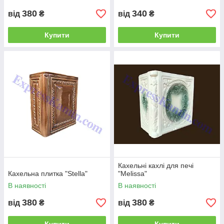
380
340
від
₴
від
₴
Купити
Купити
Кахельні кахлі для печі
Кахельна плитка "Stella"
"Melissa"
В наявності
В наявності
380
380
від
₴
від
₴