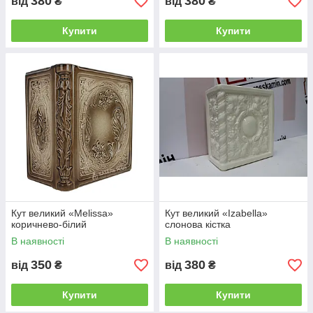
380
380
від
₴
від
₴
Купити
Купити
Кут великий «Melissa»
Кут великий «Izabella»
коричнево-білий
слонова кістка
В наявності
В наявності
350
380
від
₴
від
₴
Купити
Купити