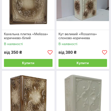
Кахельна плитка «Melissa»
Кут великий «Rosanna»
коричнево-білий
слоново-коричнева
В наявності
В наявності
350
380
від
₴
від
₴
Купити
Купити